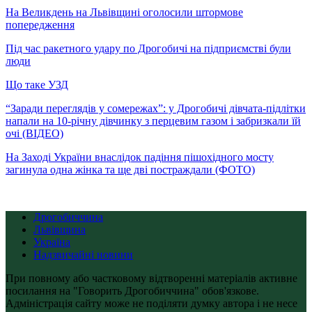
На Великдень на Львівщині оголосили штормове
попередження
Під час ракетного удару по Дрогобичі на підприємстві були
люди
Що таке УЗД
“Заради переглядів у сомережах”: у Дрогобичі дівчата-підлітки
напали на 10-річну дівчинку з перцевим газом і забризкали їй
очі (ВІДЕО)
На Заході України внаслідок падіння пішохідного мосту
загинула одна жінка та ще дві постраждали (ФОТО)
Дрогобиччина
Львівщина
Україна
Надзвичайні новини
При повному або частковому відтворенні матеріалів активне
посилання на "Говорить Дрогобиччина" обов'язкове.
Адміністрація сайту може не поділяти думку автора і не несе