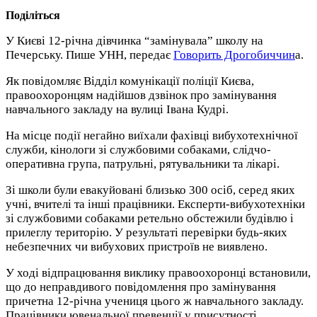
Поділіться
У Києві 12-річна дівчинка “замінувала” школу на
Печерську. Пише УНН, передає
Говорить Дрогобиччин
а.
Як повідомляє Відділ комунікації поліції Києва,
правоохоронцям надійшов дзвінок про замінування
навчального закладу на вулиці Івана Кудрі.
На місце події негайно виїхали фахівці вибухотехнічної
служби, кінологи зі службовими собаками, слідчо-
оперативна група, патрульні, рятувальники та лікарі.
Зі школи були евакуйовані близько 300 осіб, серед яких
учні, вчителі та інші працівники. Експерти-вибухотехніки
зі службовими собаками ретельно обстежили будівлю і
прилеглу територію. У результаті перевірки будь-яких
небезпечних чи вибухових пристроїв не виявлено.
У ході відпрацювання виклику правоохоронці встановили,
що до неправдивого повідомлення про замінування
причетна 12-річна учениця цього ж навчального закладу.
Працівники ювенальної превенції у присутності