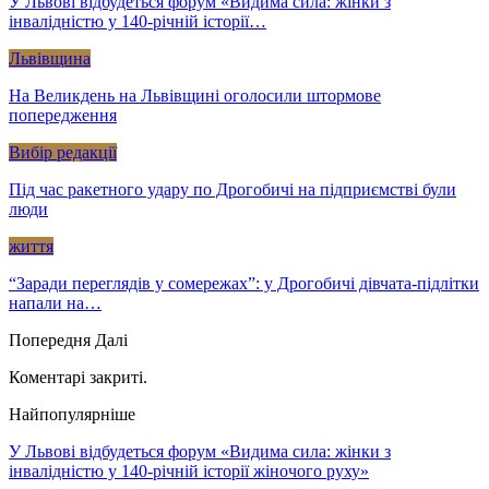
У Львові відбудеться форум «Видима сила: жінки з
інвалідністю у 140-річній історії…
Львівщина
На Великдень на Львівщині оголосили штормове
попередження
Вибір редакції
Під час ракетного удару по Дрогобичі на підприємстві були
люди
життя
“Заради переглядів у сомережах”: у Дрогобичі дівчата-підлітки
напали на…
Попередня
Далі
Коментарі закриті.
Найпопулярніше
У Львові відбудеться форум «Видима сила: жінки з
інвалідністю у 140-річній історії жіночого руху»