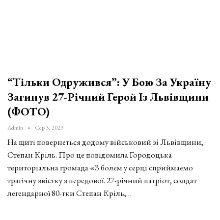
“Тільки Одружився”: У Бою За Україну
Загинув 27-Річний Герой Із Львівщини
(ФОТО)
Admin
Сер 3, 2023
На щиті повернеться додому військовий зі Львівщини,
Степан Кріль. Про це повідомила Городоцька
територіальна громада «З болем у серці сприймаємо
трагічну звістку з передової. 27-річний патріот, солдат
легендарної 80-тки Степан Кріль,…