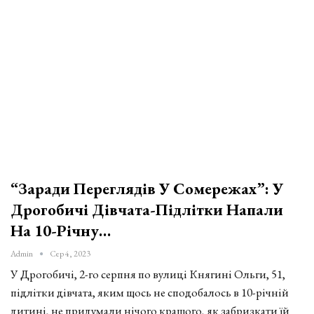
“Заради Переглядів У Сомережах”: У
Дрогобичі Дівчата-Підлітки Напали
На 10-Річну…
Admin
Сер 4, 2023
У Дрогобичі, 2-го серпня по вулиці Княгині Ольги, 51,
підлітки дівчата, яким щось не сподобалось в 10-річній
дитині, не придумали нічого кращого, як забризкати їй