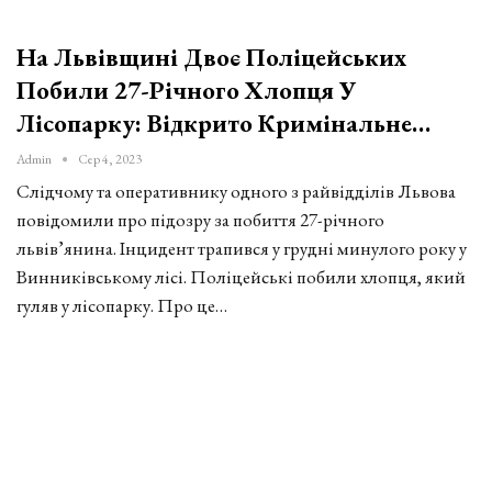
На Львівщині Двоє Поліцейських
Побили 27-Річного Хлопця У
Лісопарку: Відкрито Кримінальне…
Admin
Сер 4, 2023
Слідчому та оперативнику одного з райвідділів Львова
повідомили про підозру за побиття 27-річного
львів’янина. Інцидент трапився у грудні минулого року у
Винниківському лісі. Поліцейські побили хлопця, який
гуляв у лісопарку. Про це…