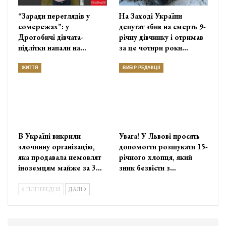
“Заради переглядів у
На Заході України
сомережах”: у
депутат збив на смерть 9-
Дрогобичі дівчата-
річну дівчинку і отримав
підлітки напали на…
за це чотири роки…
ЖИТТЯ
ВИБІР РЕДАКЦІЇ
В Україні викрили
Увага! У Львові просять
злочинну організацію,
допомогти розшукати 15-
яка продавала немовлят
річного хлопця, який
іноземцям майже за 3…
зник безвісти з…
ПОПЕРЕДНЯ
ДАЛІ