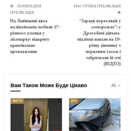
ПОПЕРЕДНЯ
НАСТУПНА ПУБЛІКАЦІЯ
ПУБЛІКАЦІЯ
На Львівщині двоє
“Заради переглядів у
поліцейських побили 27-
сомережах”: у
річного хлопця у
Дрогобичі дівчата-
лісопарку: відкрито
підлітки напали на 10-
кримінальне
річну дівчинку з
провадження
перцевим газом і
забризкали їй очі
(ВІДЕО)
Вам Також Може Буде Цікаво
All
ЖИТТЯ
ДТП