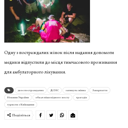
Одну з постраждалих жінок після надання допомоги
медики відпустили до місця тимчасового проживання
для амбулаторного лікування.
двоє постраждалих
ДСНС
загинула жінка
Закарпаття
Новини України
обвал пішохідного мосту
трагедія
туристи з Київщини
Поділіться