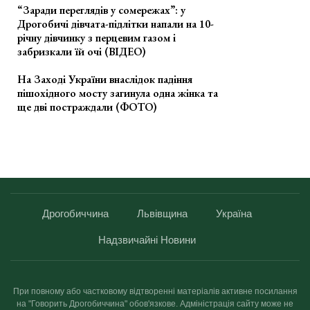
“Заради переглядів у сомережах”: у
Дрогобичі дівчата-підлітки напали на 10-
річну дівчинку з перцевим газом і
забризкали їй очі (ВІДЕО)
На Заході України внаслідок падіння
пішохідного мосту загинула одна жінка та
ще дві постраждали (ФОТО)
Дрогобиччина
Львівщина
Україна
Надзвичайні Новини
При повному або частковому відтворенні матеріалів активне посилання
на "Говорить Дрогобиччина" обов'язкове. Адміністрація сайту може не