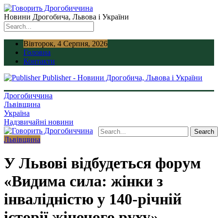
Новини Дрогобича, Львова і України
Вівторок, 4 Серпня, 2026
Головна
Контакти
Publisher - Новини Дрогобича, Львова і України
Дрогобиччина
Львівщина
Україна
Надзвичайні новини
Львівщина
У Львові відбудеться форум
«Видима сила: жінки з
інвалідністю у 140-річній
історії жіночого руху»