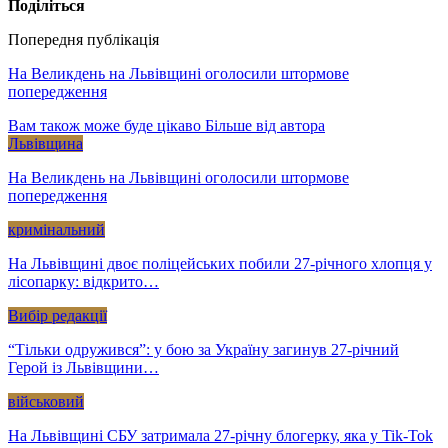
Поділіться
Попередня публікація
На Великдень на Львівщині оголосили штормове
попередження
Вам також може буде цікаво
Більше від автора
Львівщина
На Великдень на Львівщині оголосили штормове
попередження
кримінальний
На Львівщині двоє поліцейських побили 27-річного хлопця у
лісопарку: відкрито…
Вибір редакції
“Тільки одружився”: у бою за Україну загинув 27-річний
Герой із Львівщини…
військовий
На Львівщині СБУ затримала 27-річну блогерку, яка у Tik-Tok