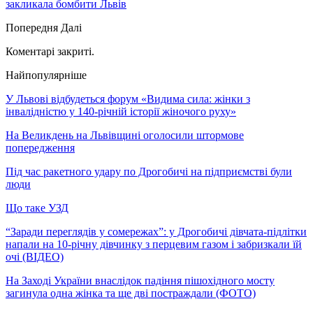
закликала бомбити Львів
Попередня
Далі
Коментарі закриті.
Найпопулярніше
У Львові відбудеться форум «Видима сила: жінки з
інвалідністю у 140-річній історії жіночого руху»
На Великдень на Львівщині оголосили штормове
попередження
Під час ракетного удару по Дрогобичі на підприємстві були
люди
Що таке УЗД
“Заради переглядів у сомережах”: у Дрогобичі дівчата-підлітки
напали на 10-річну дівчинку з перцевим газом і забризкали їй
очі (ВІДЕО)
На Заході України внаслідок падіння пішохідного мосту
загинула одна жінка та ще дві постраждали (ФОТО)