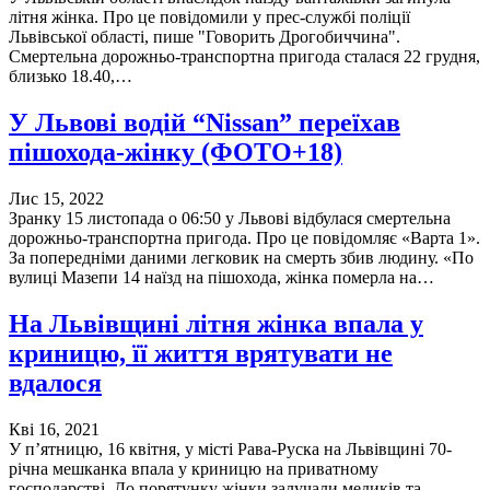
літня жінка. Про це повідомили у прес-службі поліції
Львівської області, пише "Говорить Дрогобиччина".
Смертельна дорожньо-транспортна пригода сталася 22 грудня,
близько 18.40,…
У Львові водій “Nissan” переїхав
пішохода-жінку (ФОТО+18)
Лис 15, 2022
Зранку 15 листопада о 06:50 у Львові відбулася смертельна
дорожньо-транспортна пригода. Про це повідомляє «Варта 1».
За попередніми даними легковик на смерть збив людину. «По
вулиці Мазепи 14 наїзд на пішохода, жінка померла на…
На Львівщині літня жінка впала у
криницю, її життя врятувати не
вдалося
Кві 16, 2021
У п’ятницю, 16 квітня, у місті Рава-Руска на Львівщині 70-
річна мешканка впала у криницю на приватному
господарстві. До порятунку жінки залучали медиків та