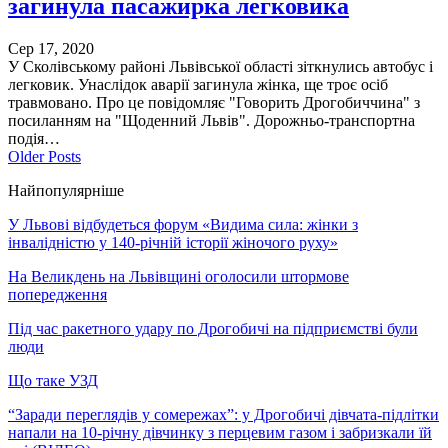
загинула пасажирка легковика
Сер 17, 2020
У Сколівському районі Львівської області зіткнулись автобус і
легковик. Унаслідок аварії загинула жінка, ще троє осіб
травмовано. Про це повідомляє "Говорить Дрогобиччина" з
посиланням на "Щоденний Львів". Дорожньо-транспортна
подія…
Older Posts
Найпопулярніше
У Львові відбудеться форум «Видима сила: жінки з
інвалідністю у 140-річній історії жіночого руху»
На Великдень на Львівщині оголосили штормове
попередження
Під час ракетного удару по Дрогобичі на підприємстві були
люди
Що таке УЗД
“Заради переглядів у сомережах”: у Дрогобичі дівчата-підлітки
напали на 10-річну дівчинку з перцевим газом і забризкали їй