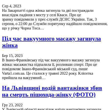
Сер 4, 2023
На Закарпатті одна жінка загинула та дві постраждали
внаслідок падіння з мосту у селі Кваси. Про це
зранку повідомили у прес-службі ДСНС України. Так, 3
серпня, о 22:00 до Служби порятунку надійшло повідомлення,
що у річку Чорна Тиса…
Під час вакуумного масажу загинула
жінка
Бер 15, 2023
В Івано-Франківську під час вакуумного масажу загинула
жінка: масажистка підпалила її, розливши спирт. Про це
повідомляє Івано-Франківський міський суд, пише
Varta1.com.ua. Це сталося у травні 2022 року. Клієнтка
прийшла на вакуумний…
На Львівщині водій вантажівки збив
на смерть пішохода-жінку (ФОТО)
Гру 23, 2022
У Львівській області внаслідок наїзду вантажівки загинула