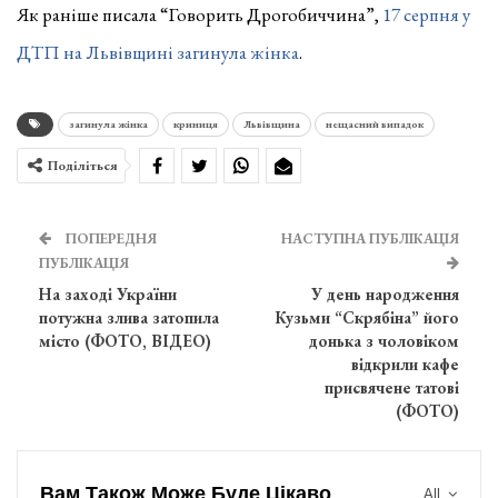
Як раніше писала “Говорить Дрогобиччина”,
17 серпня у
ДТП на Львівщині загинула жінка
.
загинула жінка
криниця
Львівщина
нещасний випадок
Поділіться
ПОПЕРЕДНЯ
НАСТУПНА ПУБЛІКАЦІЯ
ПУБЛІКАЦІЯ
На заході України
У день народження
потужна злива затопила
Кузьми “Скрябіна” його
місто (ФОТО, ВІДЕО)
донька з чоловіком
відкрили кафе
присвячене татові
(ФОТО)
Вам Також Може Буде Цікаво
All