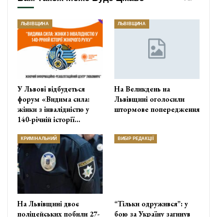
ЛЬВІВЩИНА
ЛЬВІВЩИНА
У Львові відбудеться
На Великдень на
форум «Видима сила:
Львівщині оголосили
жінки з інвалідністю у
штормове попередження
140-річній історії…
КРИМІНАЛЬНИЙ
ВИБІР РЕДАКЦІЇ
На Львівщині двоє
“Тільки одружився”: у
поліцейських побили 27-
бою за Україну загинув