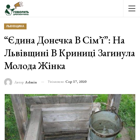
ЛЬВІВЩИНА
“Єдина Донечка В Сім’ї”: На
Львівщині В Криниці Загинула
Молода Жінка
Увімкнено
Сер 17, 2020
Автор
Admin