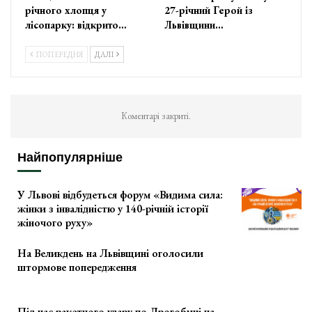
річного хлопця у
27-річний Герой із
лісопарку: відкрито…
Львівщини…
ПОПЕРЕДНЯ
ДАЛІ
Коментарі закриті.
Найпопулярніше
У Львові відбудеться форум «Видима сила:
жінки з інвалідністю у 140-річній історії
жіночого руху»
На Великдень на Львівщині оголосили
штормове попередження
Під час ракетного удару по Дрогобичі на