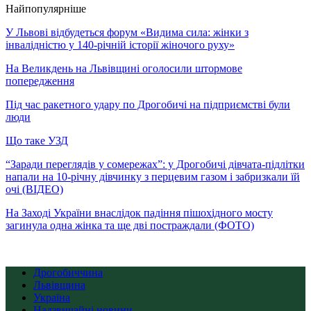
Найпопулярніше
У Львові відбудеться форум «Видима сила: жінки з
інвалідністю у 140-річній історії жіночого руху»
На Великдень на Львівщині оголосили штормове
попередження
Під час ракетного удару по Дрогобичі на підприємстві були
люди
Що таке УЗД
“Заради переглядів у сомережах”: у Дрогобичі дівчата-підлітки
напали на 10-річну дівчинку з перцевим газом і забризкали їй
очі (ВІДЕО)
На Заході України внаслідок падіння пішохідного мосту
загинула одна жінка та ще дві постраждали (ФОТО)
Дрогобиччина
Львівщина
Україна
Надзвичайні новини