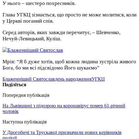
У нього – шестеро похресників.
Глава УГКЦ зізнається, що просто не може молитися, коли
у Церкві поганий спів.
Серед авторів, яких завжди перечитує, – Шевченко,
Нечуй-Левицький, Куліш.
Мрія: “Я б дуже хотів, щоб кожна людина зустріла живого
Бога, бо ми всі підсвідомо Його шукаємо”
Блаженніший Святослав
день народження
УГКЦ
Поділіться
Попередня публікація
На Львівщині з підозрою на коронавірус помер 61-річний
чоловік
Наступна публікація
У Дрогобичі та Трускавці призначили нових керівників
поліції