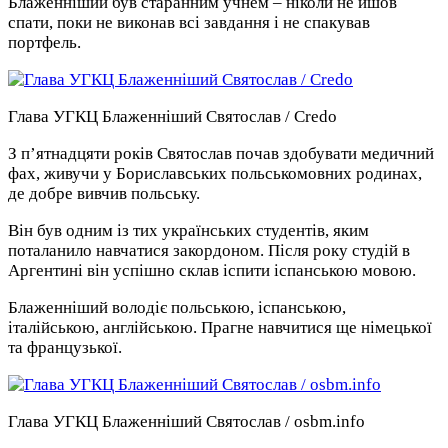
Блаженніший був старанним учнем – ніколи не йшов
спати, поки не виконав всі завдання і не спакував
портфель.
Глава УГКЦ Блаженніший Святослав / Credo
З п’ятнадцяти років Святослав почав здобувати медичний
фах, живучи у Бориславських польськомовних родинах,
де добре вивчив польську.
Він був одним із тих українських студентів, яким
поталанило навчатися закордоном. Після року студій в
Аргентині він успішно склав іспити іспанською мовою.
Блаженніший володіє польською, іспанською,
італійською, англійською. Прагне навчитися ще німецької
та французької.
Глава УГКЦ Блаженніший Святослав / osbm.info