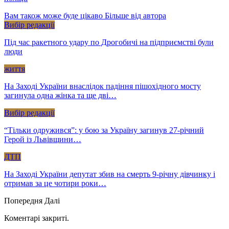
Вам також може буде цікаво
Більше від автора
Вибір редакції
Під час ракетного удару по Дрогобичі на підприємстві були
люди
життя
На Заході України внаслідок падіння пішохідного мосту
загинула одна жінка та ще дві…
Вибір редакції
“Тільки одружився”: у бою за Україну загинув 27-річний
Герой із Львівщини…
ДТП
На Заході України депутат збив на смерть 9-річну дівчинку і
отримав за це чотири роки…
Попередня
Далі
Коментарі закриті.