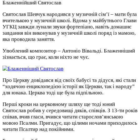
Блаженнійший Святослав
Святослав Шевчук народився у музичній сім’ї – мати була
вчителькою у музичній школі. Вдома у майбутнього Глави
УГКЦ завжди лунали звуки фортепіано, навіть домашнє
завдання він виконував у музичній школі поряд із мамою,
яка проводила заняття.
Улюблений композитор – Антоніо Вівальді. Блаженніший
зізнається, що грає, коли ніхто не чує.
Про Церкву довідався від своїх бабусі та дідуся, які стали
“ходячою енциклопедією історії як Церкви, так і народу”
для юнака. Церква тоді ще була підпільною.
Перші кроки на церковному шляху ще тоді юний
Святослав робив у середовищі дяків, співців. З 13-ти років
співав, вчив гласи, вчився читати старослов’янською
мовою Псалми. Пригадує, що цілими ночами приходилось
читати Псалтир над покійними.