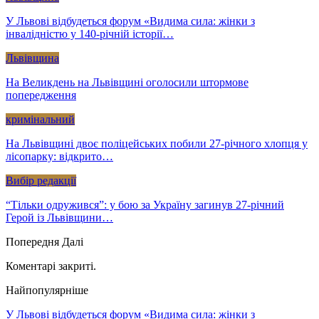
У Львові відбудеться форум «Видима сила: жінки з
інвалідністю у 140-річній історії…
Львівщина
На Великдень на Львівщині оголосили штормове
попередження
кримінальний
На Львівщині двоє поліцейських побили 27-річного хлопця у
лісопарку: відкрито…
Вибір редакції
“Тільки одружився”: у бою за Україну загинув 27-річний
Герой із Львівщини…
Попередня
Далі
Коментарі закриті.
Найпопулярніше
У Львові відбудеться форум «Видима сила: жінки з