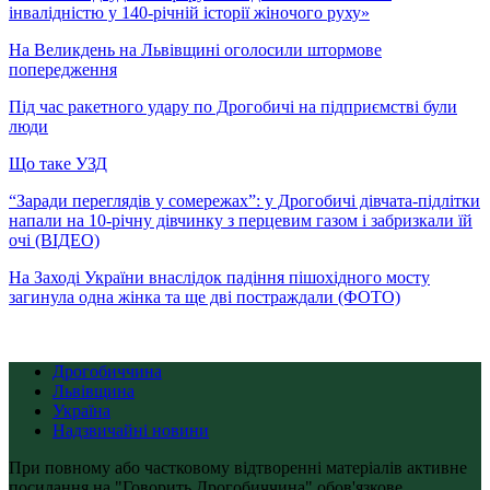
інвалідністю у 140-річній історії жіночого руху»
На Великдень на Львівщині оголосили штормове
попередження
Під час ракетного удару по Дрогобичі на підприємстві були
люди
Що таке УЗД
“Заради переглядів у сомережах”: у Дрогобичі дівчата-підлітки
напали на 10-річну дівчинку з перцевим газом і забризкали їй
очі (ВІДЕО)
На Заході України внаслідок падіння пішохідного мосту
загинула одна жінка та ще дві постраждали (ФОТО)
Дрогобиччина
Львівщина
Україна
Надзвичайні новини
При повному або частковому відтворенні матеріалів активне
посилання на "Говорить Дрогобиччина" обов'язкове.