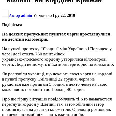
Автор
admin
Увімкнено
Гру 22, 2019
Поділіться
На деяких пропускних пунктах черги простягнулися
на десятки кілометрів.
На пункті пропуску “Ягодин” між Україною і Польщею у
черзі досі стоять 750 вантажівок
українсько-полського кордону утворилися кілометрові
черги. Люди не можуть в’їхати на територію по кілька діб.
Як розповіли українці, що чекають своєї черги на кордоні
в пункті пропуску Смільниці 22 грудня, черга не
рухається вже протягом 5 годин, а дехто чекає на свою
можливість потрапити до Польщі 40 годин.
Про ще гіршу ситуацію повідомляють ті, хто намагається
перетнути кордон у Шегині, там автомобільний затор
простягнувся на десятки кілометрів. Очевидці розповіли,
що деякі автомобілі чекають вже три доби.