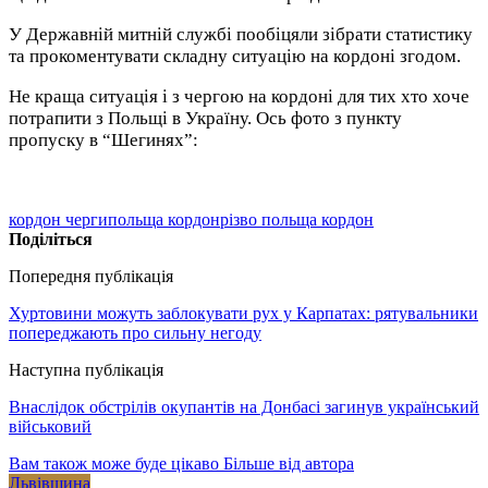
У Державній митній службі пообіцяли зібрати статистику
та прокоментувати складну ситуацію на кордоні згодом.
Не краща ситуація і з чергою на кордоні для тих хто хоче
потрапити з Польщі в Україну. Ось фото з пункту
пропуску в “Шегинях”:
кордон черги
польща кордон
різво польща кордон
Поділіться
Попередня публікація
Хуртовини можуть заблокувати рух у Карпатах: рятувальники
попереджають про сильну негоду
Наступна публікація
Внаслідок обстрілів окупантів на Донбасі загинув український
військовий
Вам також може буде цікаво
Більше від автора
Львівщина