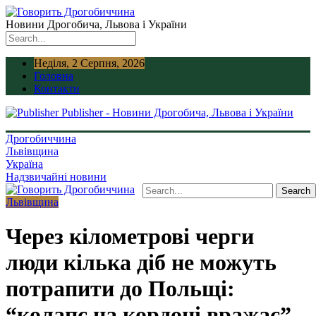
Новини Дрогобича, Львова і України
Неділя, 2 Серпня, 2026
Головна
Контакти
Publisher - Новини Дрогобича, Львова і України
Дрогобиччина
Львівщина
Україна
Надзвичайні новини
Львівщина
Через кілометрові черги
люди кілька діб не можуть
потрапити до Польщі:
“колапс на кордоні вражає”