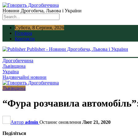
Новини Дрогобича, Львова і України
Субота, 8 Серпня, 2026
Головна
Контакти
Publisher - Новини Дрогобича, Львова і України
Дрогобиччина
Львівщина
Україна
Надзвичайні новини
Львівщина
“Фура розчавила автомобіль”
Автор
admin
Останнє оновлення
Лют 21, 2020
Поділіться