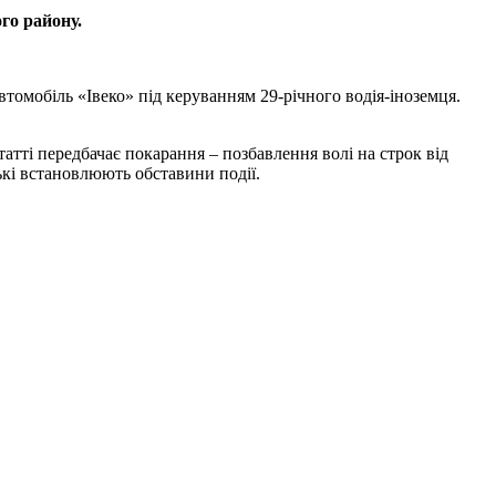
го району.
омобіль «Івеко» під керуванням 29-річного водія-іноземця.
атті передбачає покарання – позбавлення волі на строк від
ькі встановлюють обставини події.