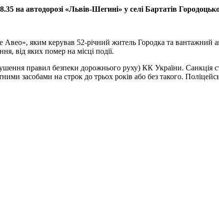
.35 на автодорозі «Львів-Шегині» у селі Бартатів Городоцько
Авео», яким керував 52-річний житель Городка та вантажний авт
я, від яких помер на місці події.
рушення правил безпеки дорожнього руху) КК України. Санкція ст
ними засобами на строк до трьох років або без такого. Поліцейс