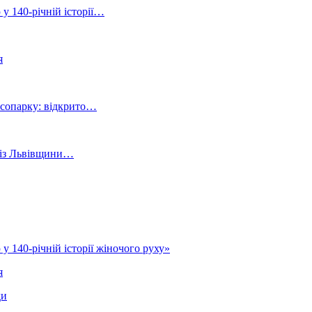
 у 140-річній історії…
я
ісопарку: відкрито…
й із Львівщини…
у 140-річній історії жіночого руху»
я
ди