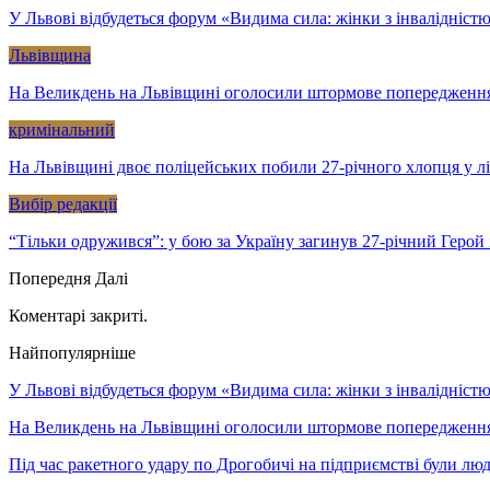
У Львові відбудеться форум «Видима сила: жінки з інвалідністю
Львівщина
На Великдень на Львівщині оголосили штормове попередженн
кримінальний
На Львівщині двоє поліцейських побили 27-річного хлопця у л
Вибір редакції
“Тільки одружився”: у бою за Україну загинув 27-річний Геро
Попередня
Далі
Коментарі закриті.
Найпопулярніше
У Львові відбудеться форум «Видима сила: жінки з інвалідністю 
На Великдень на Львівщині оголосили штормове попередженн
Під час ракетного удару по Дрогобичі на підприємстві були лю