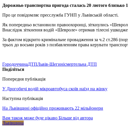
Дорожньо-транспортна пригода сталась 20 лютого близько 18
Про це повідомляє пресслужба ГУНП у Львівській області.
Як попередньо встановили правоохоронці, зіткнулись «Шевроле 
Внаслідок зіткнення водій «Шевроле» отримав тілесні ушкодженн
За фактом відкрито кримінальне провадження за ч.2 ст.286 (по
трьох до восьми років з позбавленням права керувати транспорт
Городоччина
ДТП
Львів-Шегині
смертельна ДТП
Поділіться
Попередня публікація
У Дрогобичі водій мікроавтобуса скоїв наїзд на жінку
Наступна публікація
На Львівщині офіційно проживають 22 мільйонери
Вам також може буде цікаво
Більше від автора
Львівщина