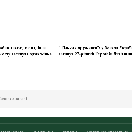
аїни внаслідок падіння
“Тільки одружився”: у бою за Украї
мосту загинула одна жінка
загинув 27-річний Герой із Львівщи
оментарі закриті.