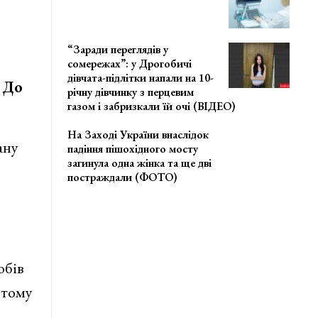
“Заради переглядів у
сомережах”: у Дрогобичі
дівчата-підлітки напали на 10-
. До
річну дівчинку з перцевим
газом і забризкали їй очі (ВІДЕО)
На Заході України внаслідок
ану
падіння пішохідного мосту
загинула одна жінка та ще дві
постраждали (ФОТО)
обів
 тому