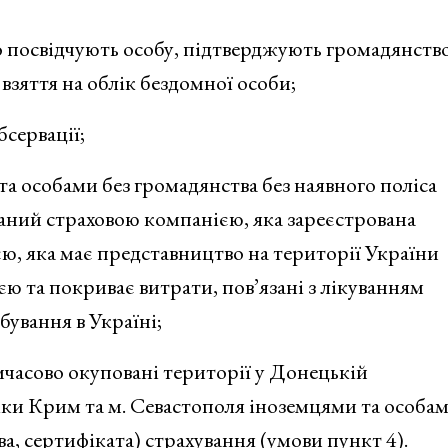
що посвідчують особу, підтверджують громадянств
 взяття на облік бездомної особи;
бсервації;
а особами без громадянства без наявного поліса
даний страховою компанією, яка зареєстрована
єю, яка має представництво на території України
єю та покриває витрати, пов’язані з лікуванням
бування в Україні;
мчасово окуповані території у Донецькій
іки Крим та м. Севастополя іноземцями та особам
ва, сертифіката) страхування (умови пункт 4).