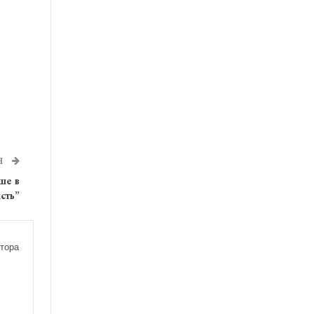
Я
ше в
сть”
тора