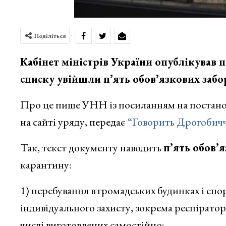
Поділіться
Кабінет міністрів України опублікував пе
списку увійшли п’ять обов’язкових забо
Про це пише УНН із посиланням на постанов
на сайті уряду, передає
“Говорить Дрогобич
Так, текст документу наводить
п’ять обов’
карантину:
1) перебування в громадських будинках і спо
індивідуального захисту, зокрема респіраторі
числі виготовлених самостійно;