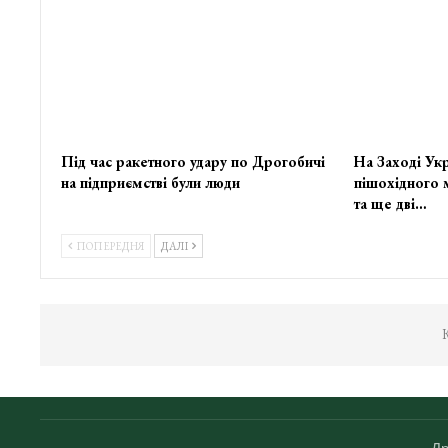
Під час ракетного удару по Дрогобичі
На Заході Укр
на підприємстві були люди
пішохідного 
та ще дві…
ПОПЕРЕДНЯ
ДАЛІ
К