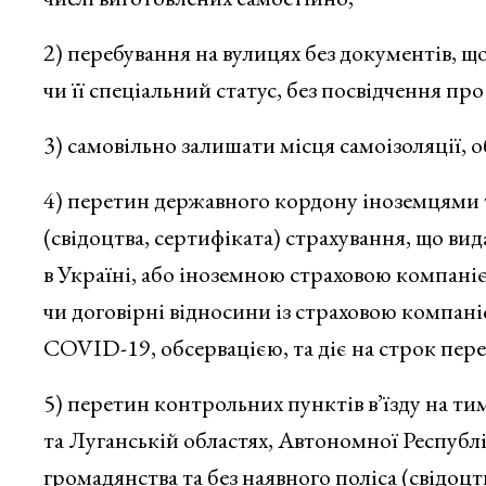
2) перебування на вулицях без документів, 
чи її спеціальний статус, без посвідчення про
3) самовільно залишати місця самоізоляції, о
4) перетин державного кордону іноземцями т
(свідоцтва, сертифіката) страхування, що ви
в Україні, або іноземною страховою компані
чи договірні відносини із страховою компані
COVID-19, обсервацією, та діє на строк пере
5) перетин контрольних пунктів в’їзду на ти
та Луганській областях, Автономної Республ
громадянства та без наявного поліса (свідоцт