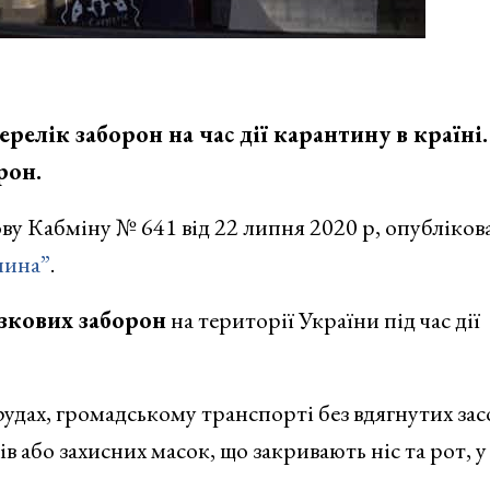
релік заборон на час дії карантину в країні
рон.
у Кабміну № 641 від 22 липня 2020 р, опубліков
чина”
.
язкових заборон
на території України під час дії
рудах, громадському транспорті без вдягнутих зас
в або захисних масок, що закривають ніс та рот, у