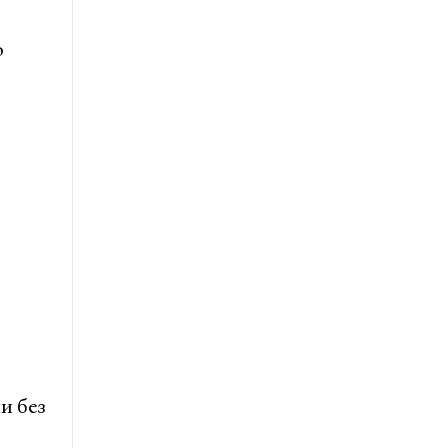
о
и без