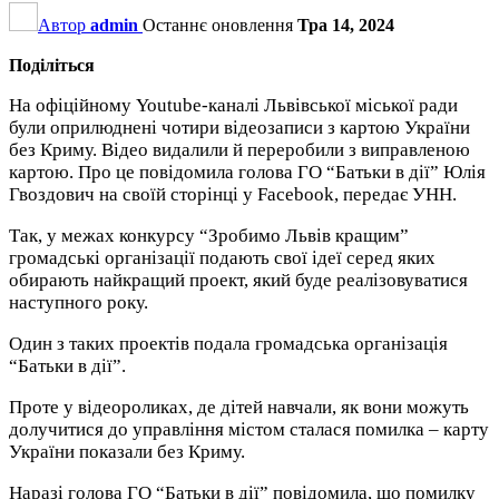
Автор
admin
Останнє оновлення
Тра 14, 2024
Поділіться
На офіційному Youtube-каналі Львівської міської ради
були оприлюднені чотири відеозаписи з картою України
без Криму. Відео видалили й переробили з виправленою
картою. Про це повідомила голова ГО “Батьки в дії” Юлія
Гвоздович на своїй сторінці у Facebook, передає УНН.
Так, у межах конкурсу “Зробимо Львів кращим”
громадські організації подають свої ідеї серед яких
обирають найкращий проект, який буде реалізовуватися
наступного року.
Один з таких проектів подала громадська організація
“Батьки в дії”.
Проте у відеороликах, де дітей навчали, як вони можуть
долучитися до управління містом сталася помилка – карту
України показали без Криму.
Наразі голова ГО “Батьки в дії” повідомила, що помилку