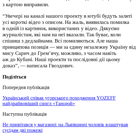
з картою виправили.
“Увечері на каналі нашого проекту в ютубі будуть залиті
усі короткі відео з описом. На жаль, виявилась помилка
в одній із картинок, використаних у відео. Дякуємо
журналістам, які нам на неї вказали. Так буває, коли
спішиш з дедлайнами. Всі помиляються. Але наша
принципова позиція — ми за єдину незалежну Україну від
мису Сарич до Грем’ячу, можливо, з часом навіть
аж до Кубані. Наші проекти та послідовні дії цьому
доказ”, — написала Гвоздович.
Поділіться
Попередня публікація
Український співак угорського походження YOZEFF
найдрайвовіший сингл «Танцюй»
Наступна публікація
Не привітався у магазині: на Львівщині чоловік влаштував
сусідам дві пожежі