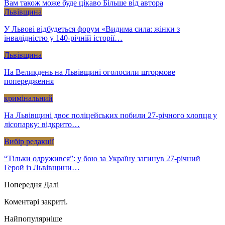
Вам також може буде цікаво
Більше від автора
Львівщина
У Львові відбудеться форум «Видима сила: жінки з
інвалідністю у 140-річній історії…
Львівщина
На Великдень на Львівщині оголосили штормове
попередження
кримінальний
На Львівщині двоє поліцейських побили 27-річного хлопця у
лісопарку: відкрито…
Вибір редакції
“Тільки одружився”: у бою за Україну загинув 27-річний
Герой із Львівщини…
Попередня
Далі
Коментарі закриті.
Найпопулярніше