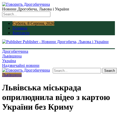
Новини Дрогобича, Львова і України
Субота, 8 Серпня, 2026
Головна
Контакти
Publisher - Новини Дрогобича, Львова і України
Дрогобиччина
Львівщина
Україна
Надзвичайні новини
Львівщина
Львівська міськрада
оприлюднила відео з картою
України без Криму