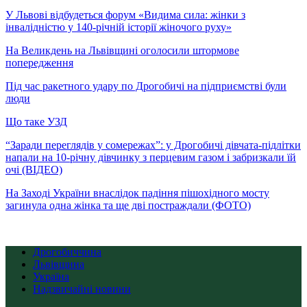
У Львові відбудеться форум «Видима сила: жінки з
інвалідністю у 140-річній історії жіночого руху»
На Великдень на Львівщині оголосили штормове
попередження
Під час ракетного удару по Дрогобичі на підприємстві були
люди
Що таке УЗД
“Заради переглядів у сомережах”: у Дрогобичі дівчата-підлітки
напали на 10-річну дівчинку з перцевим газом і забризкали їй
очі (ВІДЕО)
На Заході України внаслідок падіння пішохідного мосту
загинула одна жінка та ще дві постраждали (ФОТО)
Дрогобиччина
Львівщина
Україна
Надзвичайні новини