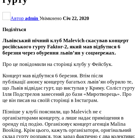
Автор
admin
Увімкнено
Січ 22, 2020
Поділіться
Львівський нічний клуб Malevich скасував концерт
російського гурту Faktor-2, який мав відбутися 6
березня через обурення львів’ян у соцмережах.
Про це повідомили на сторінці клубу у Фейсбук.
Концерт мав відбутися 6 березня. Втім після
публікації анонсу концерту багатьох львів’ян обурило те,
що Львів відвідає гурт, що виступав у Криму. Соліст гурту
Ілля Подстрелов занесений до бази «Миротворець». Про
це він писав на своїй сторінці в Інстаграм.
Пізніше у клубі пояснили, що Malevich не є
організаторами концерту, а лише надає приміщення в
оренду під подію. Організовує концерт агенція Malina
Booking. Крім цього, кажуть організатори, оригінальний
склад гурту розпався, тож зараз фактично є два колективи: