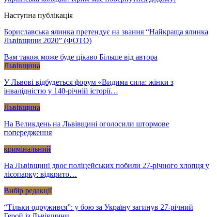
Наступна публікація
Бориславська ялинка претендує на звання “Найкраща ялинка
Львівщини 2020” (ФОТО)
Вам також може буде цікаво
Більше від автора
Львівщина
У Львові відбудеться форум «Видима сила: жінки з
інвалідністю у 140-річній історії…
Львівщина
На Великдень на Львівщині оголосили штормове
попередження
кримінальний
На Львівщині двоє поліцейських побили 27-річного хлопця у
лісопарку: відкрито…
Вибір редакції
“Тільки одружився”: у бою за Україну загинув 27-річний
Герой із Львівщини…