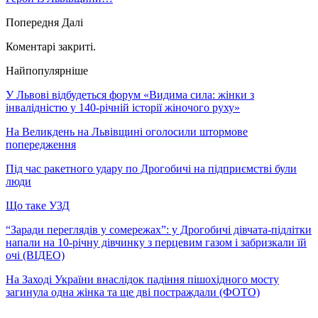
Попередня
Далі
Коментарі закриті.
Найпопулярніше
У Львові відбудеться форум «Видима сила: жінки з
інвалідністю у 140-річній історії жіночого руху»
На Великдень на Львівщині оголосили штормове
попередження
Під час ракетного удару по Дрогобичі на підприємстві були
люди
Що таке УЗД
“Заради переглядів у сомережах”: у Дрогобичі дівчата-підлітки
напали на 10-річну дівчинку з перцевим газом і забризкали їй
очі (ВІДЕО)
На Заході України внаслідок падіння пішохідного мосту
загинула одна жінка та ще дві постраждали (ФОТО)