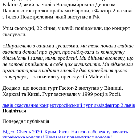
Faktor-2, який на чолі з Володимиром та Денисом
Панченко гастролює країнами Європи, і Фактор-2 на чолі
з Іллею Подстреловим, який виступає в РФ.
Утім сьогодні, 22 січня, у клубі повідомили, що концерт
скасували.
«Паралельно з вашими зусиллями, ми теж почали глибше
вивчати деталі про гурт, прослідкували їх концертну
діяльність і заяви, ними зроблені. Ми дійшли висновку, що
не готові приймати в себе цих музикантів. Ми відмовили
організаторам в наданні закладу для проведення цього
концерту»
, – зазначили у пресслужбі Malevich.
Додамо, що восени гурт Factor-2 виступав у Вінниці,
Харкові та Києві. Гурт заснували у 1999 році в Росії.
львів скасування концерту
російський гурт львів
фактор 2 львів
Поділіться
Попередня публікація
Відео. Січень 2020. Крим. Ялта. На всю набережну звучить
українська колядка! Крим має повернутися додому!