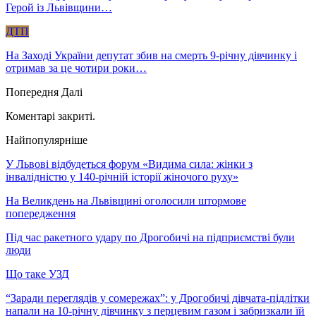
Герой із Львівщини…
ДТП
На Заході України депутат збив на смерть 9-річну дівчинку і
отримав за це чотири роки…
Попередня
Далі
Коментарі закриті.
Найпопулярніше
У Львові відбудеться форум «Видима сила: жінки з
інвалідністю у 140-річній історії жіночого руху»
На Великдень на Львівщині оголосили штормове
попередження
Під час ракетного удару по Дрогобичі на підприємстві були
люди
Що таке УЗД
“Заради переглядів у сомережах”: у Дрогобичі дівчата-підлітки
напали на 10-річну дівчинку з перцевим газом і забризкали їй