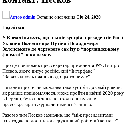
Автор
admin
Останнє оновлення
Січ 24, 2020
Поділіться
У Кремлі кажуть, що планів зустрічі президентів Росії і
України Володимира Путіна і Володимира
Зеленського до чергового саміту в “нормандському
форматі” поки немає.
Про це повідомив прессекретар президента РФ Дмитро
Пєсков, якого цитує російський “Інтерфакс”
“Зараз якихось планів щодо цього немає”.
Питання про те, чи можлива така зустріч до саміту, який,
як раніше повідомлялося, може пройти в квітні 2020 року
в Берліні, було поставлене в ході спілкування
прессекретаря з журналістами в п’ятницю.
Разом з тим Пєсков зазначив, що “між президентами
налагоджено досить конструктивний робочий контакт”.