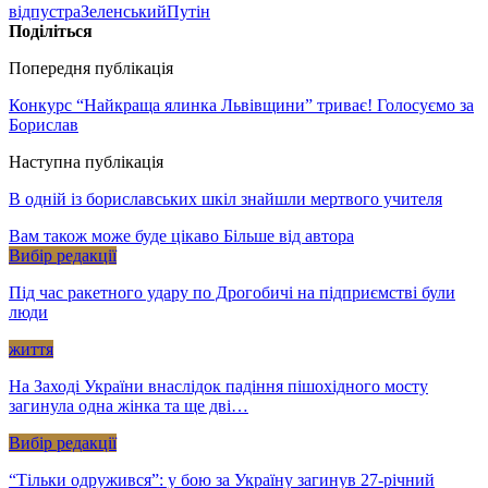
відпустра
Зеленський
Путін
Поділіться
Попередня публікація
Конкурс “Найкраща ялинка Львівщини” триває! Голосуємо за
Борислав
Наступна публікація
В одній із бориславських шкіл знайшли мертвого учителя
Вам також може буде цікаво
Більше від автора
Вибір редакції
Під час ракетного удару по Дрогобичі на підприємстві були
люди
життя
На Заході України внаслідок падіння пішохідного мосту
загинула одна жінка та ще дві…
Вибір редакції
“Тільки одружився”: у бою за Україну загинув 27-річний