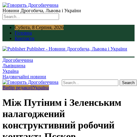
Новини Дрогобича, Львова і України
Субота, 8 Серпня, 2026
Головна
Контакти
Publisher - Новини Дрогобича, Львова і України
Дрогобиччина
Львівщина
Україна
Надзвичайні новини
Вибір редакції
Україна
Між Путіним і Зеленським
налагоджений
конструктивний робочий
контакт: Пєсков