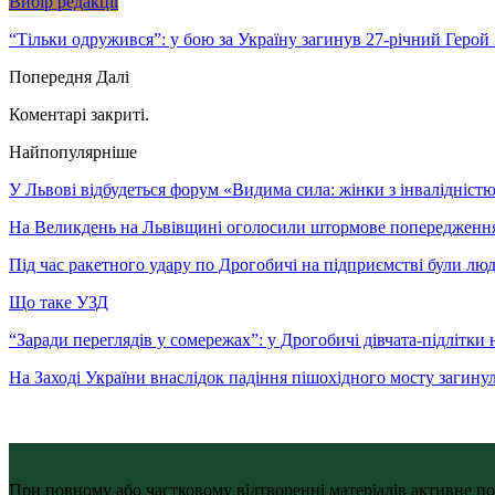
Вибір редакції
“Тільки одружився”: у бою за Україну загинув 27-річний Геро
Попередня
Далі
Коментарі закриті.
Найпопулярніше
У Львові відбудеться форум «Видима сила: жінки з інвалідністю 
На Великдень на Львівщині оголосили штормове попередженн
Під час ракетного удару по Дрогобичі на підприємстві були лю
Що таке УЗД
“Заради переглядів у сомережах”: у Дрогобичі дівчата-підлітки 
На Заході України внаслідок падіння пішохідного мосту загину
При повному або частковому відтворенні матеріалів активне по