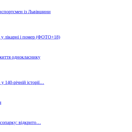
н
спортсмен із Львівщини
у лікарні і помер (ФОТО+18)
 життя однокласнику
 у 140-річній історії…
я
ісопарку: відкрито…