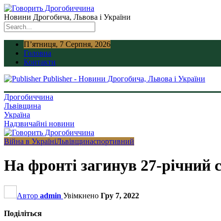
Новини Дрогобича, Львова і України
П’ятниця, 7 Серпня, 2026
Головна
Контакти
Publisher - Новини Дрогобича, Львова і України
Дрогобиччина
Львівщина
Україна
Надзвичайні новини
Війна в Україні
Львівщина
спортивний
На фронті загинув 27-річний
Автор
admin
Увімкнено
Гру 7, 2022
Поділіться