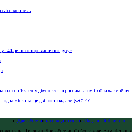
й із Львівщини…
у 140-річній історії жіночого руху»
я
ди
напали на 10-річну дівчинку з перцевим газом і забризкали їй оч
ла одна жінка та ще дві постраждали (ФОТО)
Дрогобиччина
Львівщина
Україна
Надзвичайні новини
силання на "Говорить Дрогобиччина" обов'язкове. Адміністрація с