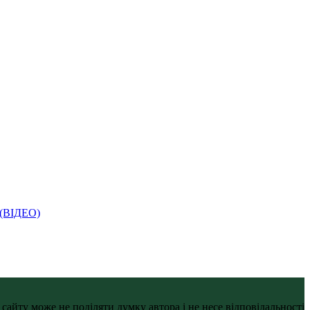
і (ВІДЕО)
айту може не поділяти думку автора і не несе відповідальності