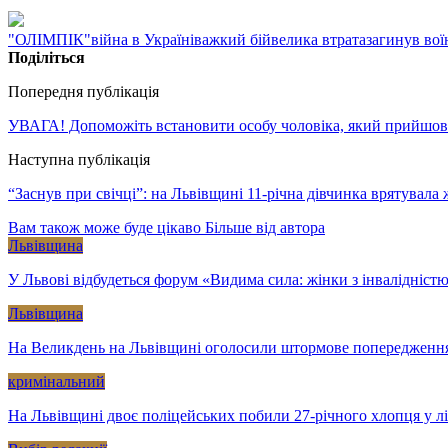
"ОЛІМПІК"
війна в Україні
важкий бій
велика втрата
загинув вої
Поділіться
Попередня публікація
УВАГА! Допоможіть встановити особу чоловіка, який прийшов 
Наступна публікація
“Заснув при свічці”: на Львівщині 11-річна дівчинка врятувала
Вам також може буде цікаво
Більше від автора
Львівщина
У Львові відбудеться форум «Видима сила: жінки з інвалідністю
Львівщина
На Великдень на Львівщині оголосили штормове попередженн
кримінальний
На Львівщині двоє поліцейських побили 27-річного хлопця у л