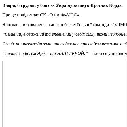
Вчора, 6 грудня, у боях за Україну загинув Ярослав Корда.
Про це повідомляє СК «Олімпік-МСС».
Ярослав – вихованець і капітан баскетбольної команди «ОЛІМПІ
“Сильний, відважний та впевнений у своїх діях, ніколи не люби
Славік ти назавжди залишишся для нас прикладом незламною ві
Спочиває з Богом Ярік – ти НАШ ГЕРОЙ.”
– йдеться у повідом