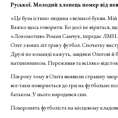
Руської. Молодий хлопець помер від не
«Це була істино людина з великої букви. Мі
Важко щось говорити. Бо досі не віриться, щ
«Локомотив» Роман Самчук, передає ЛМН.
Олег з юних літ грав у футбол. Спочатку вис
Друзі по команді кажуть, завдяки Олегові й 
натхненником. Переживав та всіляко відстою
Пів року тому в Олега виявили страшну хвороб
все-таки повернеться до гри на футбольне пол
батьком. У нього народився син.
Похоронять футболіста на місцевому кладовищ