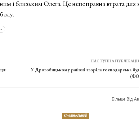
им і близьким Олега. Це непоправна втрата для в
болу.
ст
НАСТУПНА ПУБЛІКАЦІ
ця:
У Дрогобицькому районі згоріла господарська буд
(ФО
Більше Від Ав
КРИМІНАЛЬНИЙ