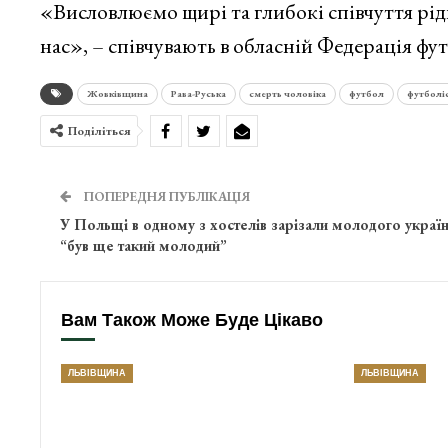
«Висловлюємо щирі та глибокі співчуття рідн
нас», – співчувають в обласній Федерація фут
Жовківщина
Рава-Руська
смерть чоловіка
футбол
футболі
Поділіться
ПОПЕРЕДНЯ ПУБЛІКАЦІЯ
У Польщі в одному з хостелів зарізали молодого україн
“був ще такий молодий”
Вам Також Може Буде Цікаво
ЛЬВІВЩИНА
ЛЬВІВЩИНА