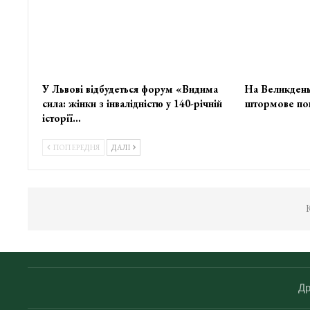
У Львові відбудеться форум «Видима
На Великдень
сила: жінки з інвалідністю у 140-річній
штормове по
історії…
ПОПЕРЕДНЯ
ДАЛІ
К
Др