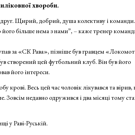
виліковної хвороби.
й друг. Щирий, добрий, душа колективу і команди.
о його більше нема з нами”, – каже тренер команд
тупав за «СК Рава», пізніше був гравцем «Локомот
був створений цей футбольний клуб. Він був його
вав його інтереси.
у крові. Весь цей час чоловік лікувався та вірив,
е. Зовсім недавно одружився і два місяці тому ста
і у Раві-Руській.