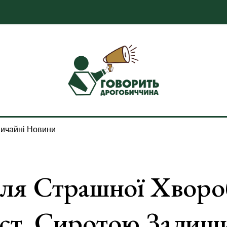
ичайні Новини
сля Страшної Хвор
ст, Сиротою Залиш