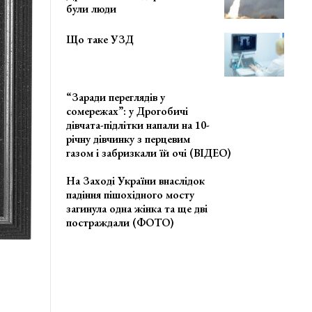
були люди
Що таке УЗД
“Заради переглядів у
сомережах”: у Дрогобичі
дівчата-підлітки напали на 10-
річну дівчинку з перцевим
газом і забризкали їй очі (ВІДЕО)
На Заході України внаслідок
падіння пішохідного мосту
загинула одна жінка та ще дві
постраждали (ФОТО)