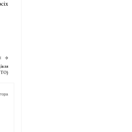
сіх
Я
івля
ТО)
тора