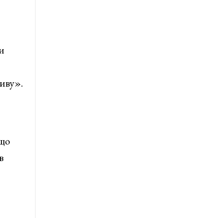
и
иву».
 що
в