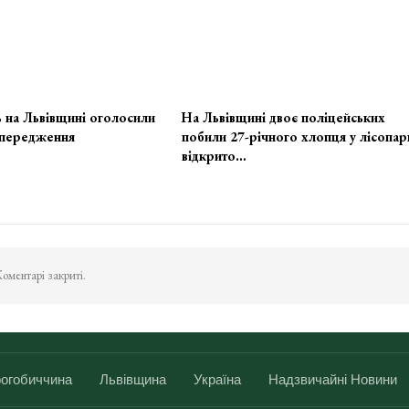
 на Львівщині оголосили
На Львівщині двоє поліцейських
передження
побили 27-річного хлопця у лісопар
відкрито…
оментарі закриті.
огобиччина
Львівщина
Україна
Надзвичайні Новини