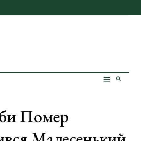
оби Помер
ився Малесенький