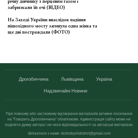
річну дівчинку з перцевим газом і
забризкали їй очі (ВІДЕО)
На Заході України внаслідок падіння
пішохідного мосту загинула одна жінка та
ще дві постраждали (ФОТО)
Дрогобиччина
Львівщина
Україна
Надзвичайні Новини
При повному або частковому відтворенні матеріалів активне посилання
на "Говорить Дрогобиччина" обов'язкове. Адміністрація сайту може не
поділяти думку автора і не несе відповідальності за авторські матеріали.
Зв'язатися з нами: drohobychdistrict@gmail.com