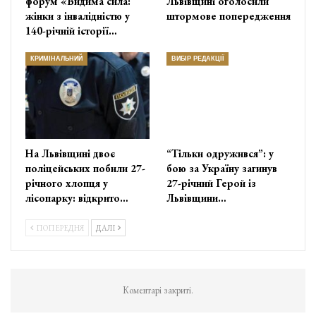
форум «Видима сила:
Львівщині оголосили
жінки з інвалідністю у
штормове попередження
140-річній історії…
КРИМІНАЛЬНИЙ
ВИБІР РЕДАКЦІЇ
На Львівщині двоє
“Тільки одружився”: у
поліцейських побили 27-
бою за Україну загинув
річного хлопця у
27-річний Герой із
лісопарку: відкрито…
Львівщини…
ПОПЕРЕДНЯ
ДАЛІ
Коментарі закриті.