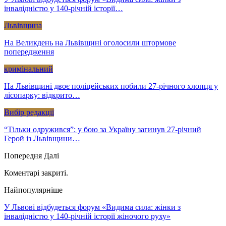
інвалідністю у 140-річній історії…
Львівщина
На Великдень на Львівщині оголосили штормове
попередження
кримінальний
На Львівщині двоє поліцейських побили 27-річного хлопця у
лісопарку: відкрито…
Вибір редакції
“Тільки одружився”: у бою за Україну загинув 27-річний
Герой із Львівщини…
Попередня
Далі
Коментарі закриті.
Найпопулярніше
У Львові відбудеться форум «Видима сила: жінки з
інвалідністю у 140-річній історії жіночого руху»