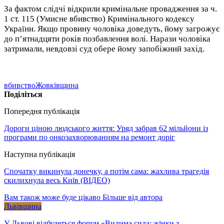
За фактом слідчі відкрили кримінальне провадження за ч.
1 ст. 115 (Умисне вбивство) Кримінального кодексу
України. Якщо провину чоловіка доведуть, йому загрожує
до п’ятнадцяти років позбавлення волі. Нарази чоловіка
затримали, невдовзі суд обере йому запобіжний захід.
вбивство
Жовківщина
Поділіться
Попередня публікація
Дороги ціною людського життя: Уряд забрав 62 мільйони із
програми по онкозахворюванням на ремонт доріг
Наступна публікація
Спочатку викинула донечку, а потім сама: жахлива трагедія
скилихнула весь Київ (ВІДЕО)
Вам також може буде цікаво
Більше від автора
Львівщина
У Львові відбудеться форум «Видима сила: жінки з