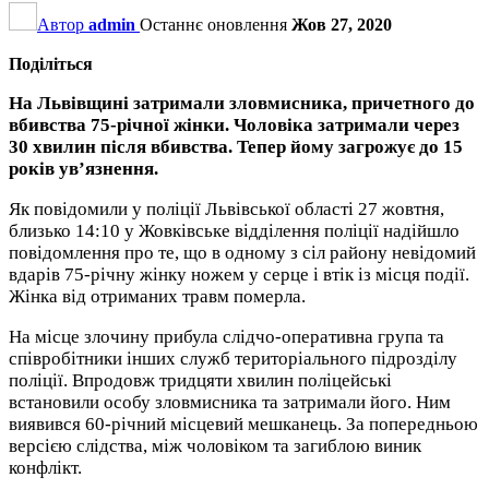
Автор
admin
Останнє оновлення
Жов 27, 2020
Поділіться
На Львівщині затримали зловмисника, причетного до
вбивства 75-річної жінки. Чоловіка затримали через
30 хвилин після вбивства. Тепер йому загрожує до 15
років ув’язнення.
Як повідомили у поліції Львівської області 27 жовтня,
близько 14:10 у Жовківське відділення поліції надійшло
повідомлення про те, що в одному з сіл району невідомий
вдарів 75-річну жінку ножем у серце і втік із місця події.
Жінка від отриманих травм померла.
На місце злочину прибула слідчо-оперативна група та
співробітники інших служб територіального підрозділу
поліції. Впродовж тридцяти хвилин поліцейські
встановили особу зловмисника та затримали його. Ним
виявився 60-річний місцевий мешканець. За попередньою
версією слідства, між чоловіком та загиблою виник
конфлікт.