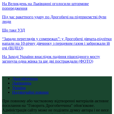
На Великдень на Львівщині оголосили штормове
попередження
Під час ракетного удару по Дрогобичі на підприємстві були
люди
Що таке УЗД
“Заради переглядів у сомережах”: у Дрогобичі дівчата-підлітки
напали на 10-річну дівчинку з перцевим газом і забризкали їй
очі (ВІДЕО)
На Заході України внаслідок падіння пішохідного мосту
загинула одна жінка та ще дві постраждали (ФОТО)
Дрогобиччина
Львівщина
Україна
Надзвичайні новини
При повному або частковому відтворенні матеріалів активне
посилання на "Говорить Дрогобиччина" обов'язкове.
Адміністрація сайту може не поділяти думку автора і не несе