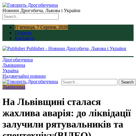
Новини Дрогобича, Львова і України
П’ятниця, 7 Серпня, 2026
Головна
Контакти
Publisher - Новини Дрогобича, Львова і України
Дрогобиччина
Львівщина
Україна
Надзвичайні новини
Львівщина
На Львівщині сталася
жахлива аварія: до ліквідації
залучили рятувальників та
спецтехніку(ВІДЕО)