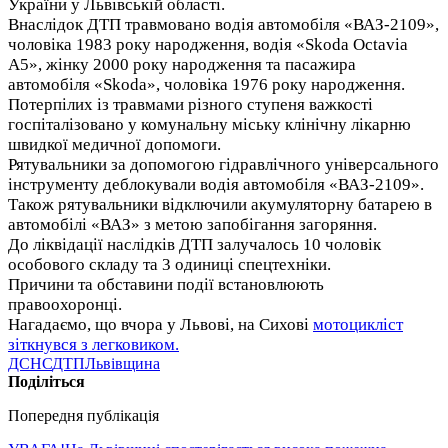
України у Львівській області.
Внаслідок ДТП травмовано водія автомобіля «ВАЗ-2109»,
чоловіка 1983 року народження, водія «Skoda Octavia
A5», жінку 2000 року народження та пасажира
автомобіля «Skoda», чоловіка 1976 року народження.
Потерпілих із травмами різного ступеня важкості
госпіталізовано у комунальну міську клінічну лікарню
швидкої медичної допомоги.
Рятувальники за допомогою гідравлічного універсального
інструменту деблокували водія автомобіля «ВАЗ-2109».
Також рятувальники відключили акумуляторну батарею в
автомобілі «ВАЗ» з метою запобігання загоряння.
До ліквідації наслідків ДТП залучалось 10 чоловік
особового складу та 3 одиниці спецтехніки.
Причини та обставини події встановлюють
правоохоронці.
Нагадаємо, що вчора у Львові, на Сихові
мотоцикліст
зіткнувся з легковиком.
ДСНС
ДТП
Львівщина
Поділіться
Попередня публікація