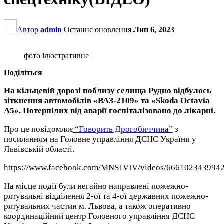
Автор
admin
Останнє оновлення
Лип 6, 2023
фото ілюстративне
Поділіться
На кільцевій дорозі поблизу селища Рудно відбулось
зіткнення автомобілів «ВАЗ-2109» та «Skoda Octavia
A5». Потерпілих від аварії госпіталізовано до лікарні.
Про це повідомляє
“Говорить Дрогобиччина”
з
посиланням на Головне управління ДСНС України у
Львівській області.
https://www.facebook.com/MNSLVIV/videos/666102343994
На місце події були негайно направлені пожежно-
рятувальні відділення 2-ої та 4-ої державних пожежно-
рятувальних частин м. Львова, а також оперативно
координаційний центр Головного управління ДСНС