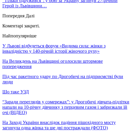
“Тільки одружився”: у бою за Україну загинув 27-річний
Герой із Львівщини…
Попередня
Далі
Коментарі закриті.
Найпопулярніше
У Львові відбудеться форум «Видима сила: жінки з
інвалідністю у 140-річній історії жіночого руху»
На Великдень на Львівщині оголосили штормове
попередження
Під час ракетного удару по Дрогобичі на підприємстві були
люди
Що таке УЗД
“Заради переглядів у сомережах”: у Дрогобичі дівчата-підлітки
напали на 10-річну дівчинку з перцевим газом і забризкали їй
очі (ВІДЕО)
На Заході України внаслідок падіння пішохідного мосту
загинула одна жінка та ще дві постраждали (ФОТО)