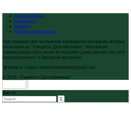
Дрогобиччина
Львівщина
Україна
Надзвичайні новини
При повному або частковому відтворенні матеріалів активне
посилання на "Говорить Дрогобиччина" обов'язкове.
Адміністрація сайту може не поділяти думку автора і не несе
відповідальності за авторські матеріали.
Зв'язатися з нами: drohobychdistrict@gmail.com
© 2019, “Говорить Дрогобиччина”
Sign in