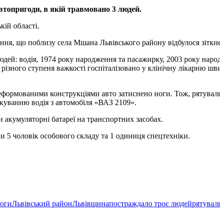
втопригоди, в якій травмовано 3 людей.
ій області.
ння, що поблизу села Мшана Львівського району відбулося зіткне
дей: водія, 1974 року народження та пасажирку, 2003 року наро
 різного ступеня важкості госпіталізовано у клінічну лікарню шв
» деформованими конструкціями авто затиснено ноги. Тож, рятув
куванню водія з автомобіля «ВАЗ 2109».
 акумуляторні батареї на транспортних засобах.
и 5 чоловік особового складу та 1 одиниця спецтехніки.
ноги
Львівський район
Львівщина
постраждало троє людей
рятувал