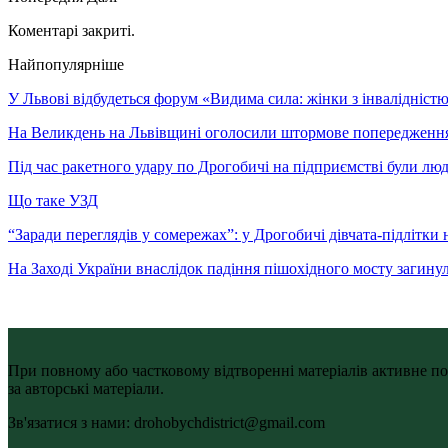
Коментарі закриті.
Найпопулярніше
У Львові відбудеться форум «Видима сила: жінки з інвалідністю 
На Великдень на Львівщині оголосили штормове попередженн
Під час ракетного удару по Дрогобичі на підприємстві були лю
Що таке УЗД
“Заради переглядів у сомережах”: у Дрогобичі дівчата-підлітки 
На Заході України внаслідок падіння пішохідного мосту загину
При повному або частковому відтворенні матеріалів активне по
за авторські матеріали.
Зв'язатися з нами: drohobychdistrict@gmail.com