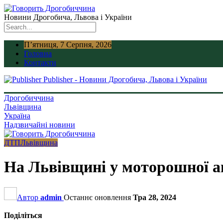
Новини Дрогобича, Львова і України
П’ятниця, 7 Серпня, 2026
Головна
Контакти
Publisher - Новини Дрогобича, Львова і України
Дрогобиччина
Львівщина
Україна
Надзвичайні новини
ДТП
Львівщина
На Львівщині у моторошної 
Автор
admin
Останнє оновлення
Тра 28, 2024
Поділіться