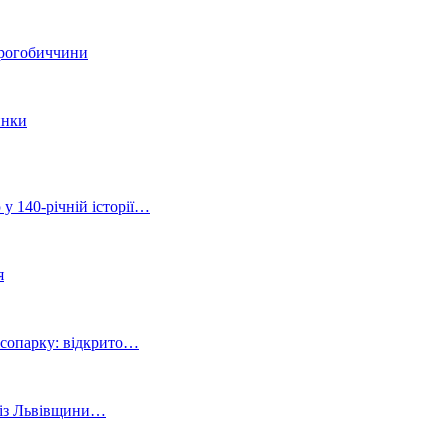
Дрогобиччини
инки
 у 140-річній історії…
я
ісопарку: відкрито…
й із Львівщини…