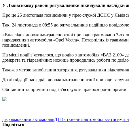
У Львівському районі рятувальники ліквідували наслідки а
Про це 25 листопада повідомили у прес-службі ДСНС у Львівськ
Так, 24 листопада о 08:55 до рятувальників надійшло повідомле
«Внаслідок дорожньо-транспортної пригоди травмовано 3-ох лю
народження з автомобіля «Opel Vectra». Потерпілих із травмами
повідомленні.
На місці події з’ясувалося, що водію з автомобіля «ВАЗ 2109
домкрата та гідравлічних ножиць проводились роботи по дебло
Також з метою запобігання загоряння, рятувальники відключили
До ліквідації наслідків дорожньо-транспортної пригоди залучил
Обставини та причини події з’ясовують правоохоронні органи.
деформований автомобіль
ДТП
зіткнення автомобілів
затиснуті 
Поділіться