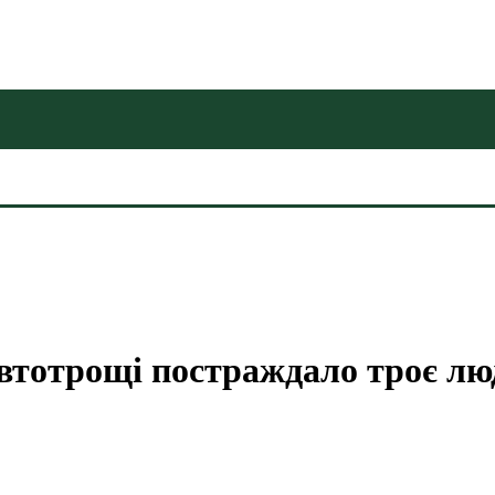
автотрощі постраждало троє л