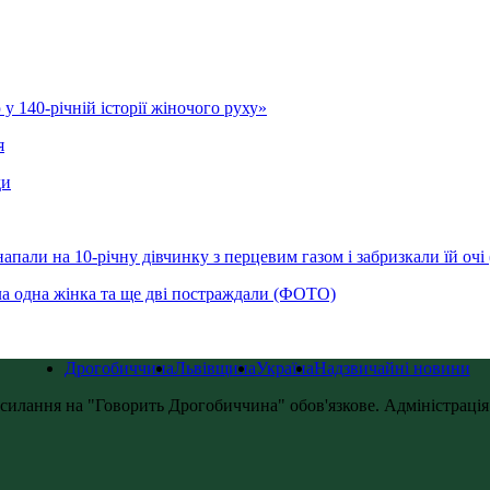
у 140-річній історії жіночого руху»
я
ди
напали на 10-річну дівчинку з перцевим газом і забризкали їй оч
ла одна жінка та ще дві постраждали (ФОТО)
Дрогобиччина
Львівщина
Україна
Надзвичайні новини
силання на "Говорить Дрогобиччина" обов'язкове. Адміністрація с