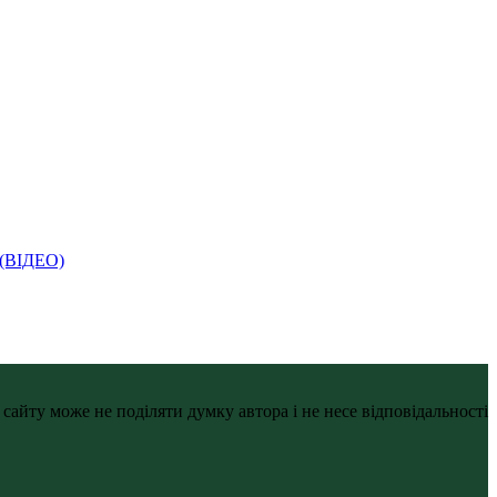
і (ВІДЕО)
айту може не поділяти думку автора і не несе відповідальності