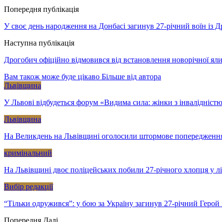
Попередня публікація
У своє день народження на Донбасі загинув 27-річний воїн із 
Наступна публікація
Дрогобич офіційно відмовився від встановлення новорічної ял
Вам також може буде цікаво
Більше від автора
Львівщина
У Львові відбудеться форум «Видима сила: жінки з інвалідністю
Львівщина
На Великдень на Львівщині оголосили штормове попередженн
кримінальний
На Львівщині двоє поліцейських побили 27-річного хлопця у л
Вибір редакції
“Тільки одружився”: у бою за Україну загинув 27-річний Геро
Попередня
Далі