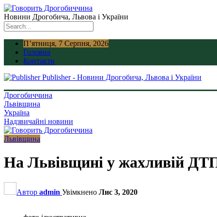
Новини Дрогобича, Львова і України
П’ятниця, 7 Серпня, 2026
Головна
Контакти
Publisher - Новини Дрогобича, Львова і України
Дрогобиччина
Львівщина
Україна
Надзвичайні новини
Львівщина
На Львівщині у жахливій ДТП
Автор
admin
Увімкнено
Лис 3, 2020