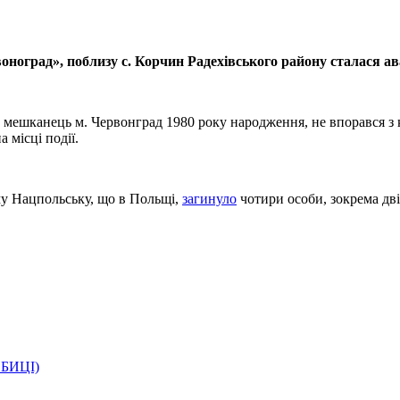
воноград», поблизу с. Корчин Радехівського району сталася ав
шканець м. Червонград 1980 року народження, не впорався з кер
 місці події.
му Нацпольську, що в Польщі,
загинуло
чотири особи, зокрема дві
ОБИЦІ)