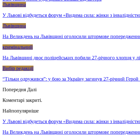
Львівщина
У Львові відбудеться форум «Видима сила: жінки з інвалідністю
Львівщина
На Великдень на Львівщині оголосили штормове попередженн
кримінальний
На Львівщині двоє поліцейських побили 27-річного хлопця у л
Вибір редакції
“Тільки одружився”: у бою за Україну загинув 27-річний Геро
Попередня
Далі
Коментарі закриті.
Найпопулярніше
У Львові відбудеться форум «Видима сила: жінки з інвалідністю 
На Великдень на Львівщині оголосили штормове попередженн