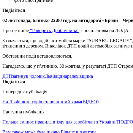
фото ілюстративне
Поділіться
02 листопада, близько 22:00 год. на автодорозі «Броди – Чер
Про це пише
“Говорить Дробиччина”
з посиланням на ЛОДА.
Зазначається, що водій автомобіля марки “SUBARU LEGACY”, ме
зіткнення з деревом. Внаслідок ДТП водій автомобіля загинув на
Обставини події встановлюються.
Нагадаємо, що у п’ятницю, 30 жовтня, у результаті ДТП Старо
ДТП
загинув чоловік
Львівщина
радехівщина
Поділіться
Попередня публікація
На Львівщині горів старовинний храм(ВІДЕО)
Наступна публікація
Польща змінює правила в’їзду для заробітчан з України(ПОДР
Вам також може буде цікаво
Більше від автора