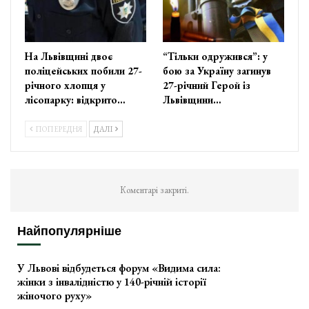
На Львівщині двоє
“Тільки одружився”: у
поліцейських побили 27-
бою за Україну загинув
річного хлопця у
27-річний Герой із
лісопарку: відкрито…
Львівщини…
ПОПЕРЕДНЯ
ДАЛІ
Коментарі закриті.
Найпопулярніше
У Львові відбудеться форум «Видима сила:
жінки з інвалідністю у 140-річній історії
жіночого руху»