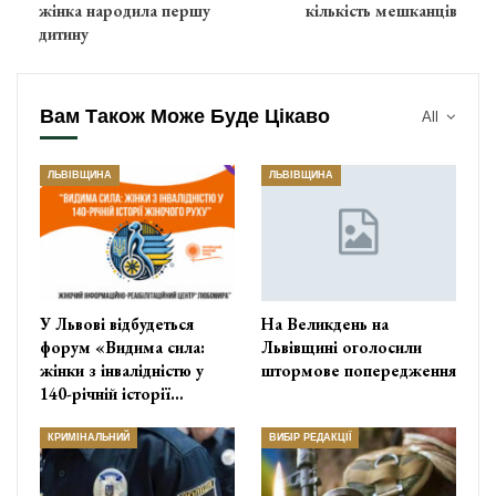
жінка народила першу
кількість мешканців
дитину
Вам Також Може Буде Цікаво
All
ЛЬВІВЩИНА
ЛЬВІВЩИНА
У Львові відбудеться
На Великдень на
форум «Видима сила:
Львівщині оголосили
жінки з інвалідністю у
штормове попередження
140-річній історії…
КРИМІНАЛЬНИЙ
ВИБІР РЕДАКЦІЇ