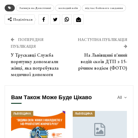
Загинув на Донеччині
молодий воїн
під час бойового завдання
Поділіться
ПОПЕРЕДНЯ
НАСТУПНА ПУБЛІКАЦІЯ
ПУБЛІКАЦІЯ
У Трускавці Служба
На Львівщині п’яний
порятунку допомагали
водій скоїв ДТП з 15-
жінці, яка потребувала
річним водієм (ФОТО)
медичної допомоги
Вам Також Може Буде Цікаво
All
ЛЬВІВЩИНА
ЛЬВІВЩИНА