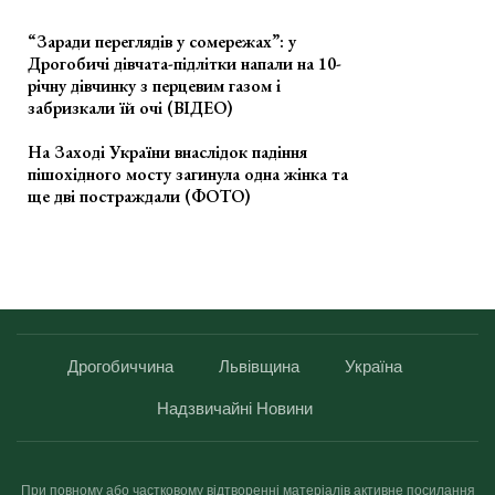
“Заради переглядів у сомережах”: у
Дрогобичі дівчата-підлітки напали на 10-
річну дівчинку з перцевим газом і
забризкали їй очі (ВІДЕО)
На Заході України внаслідок падіння
пішохідного мосту загинула одна жінка та
ще дві постраждали (ФОТО)
Дрогобиччина
Львівщина
Україна
Надзвичайні Новини
При повному або частковому відтворенні матеріалів активне посилання