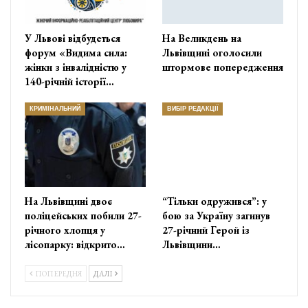
У Львові відбудеться
На Великдень на
форум «Видима сила:
Львівщині оголосили
жінки з інвалідністю у
штормове попередження
140-річній історії…
КРИМІНАЛЬНИЙ
ВИБІР РЕДАКЦІЇ
На Львівщині двоє
“Тільки одружився”: у
поліцейських побили 27-
бою за Україну загинув
річного хлопця у
27-річний Герой із
лісопарку: відкрито…
Львівщини…
ПОПЕРЕДНЯ
ДАЛІ