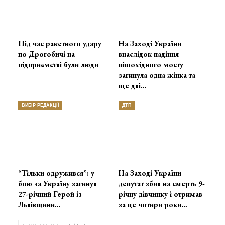
Під час ракетного удару
На Заході України
по Дрогобичі на
внаслідок падіння
підприємстві були люди
пішохідного мосту
загинула одна жінка та
ще дві…
ВИБІР РЕДАКЦІЇ
ДТП
“Тільки одружився”: у
На Заході України
бою за Україну загинув
депутат збив на смерть 9-
27-річний Герой із
річну дівчинку і отримав
Львівщини…
за це чотири роки…