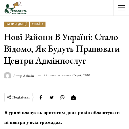
ВИБІР РЕДАКЦІЇ
УКРАЇНА
Нові Райони В Україні: Стало
Відомо, Як Будуть Працювати
Центри Адмінпослуг
Останнє оновлення
Сер 4, 2020
Автор
Admin
Поділіться
В уряді планують протягом двох років облаштувати
ці центри у всіх громадах.