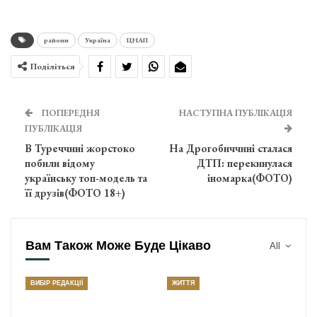
райони
Україна
ЦНАП
Поділіться
ПОПЕРЕДНЯ
НАСТУПНА ПУБЛІКАЦІЯ
ПУБЛІКАЦІЯ
В Туреччині жорстоко
На Дрогобиччині сталася
побили відому
ДТП: перекинулася
українську топ-модель та
іномарка(ФОТО)
її друзів(ФОТО 18+)
Вам Також Може Буде Цікаво
All
ВИБІР РЕДАКЦІЇ
ЖИТТЯ