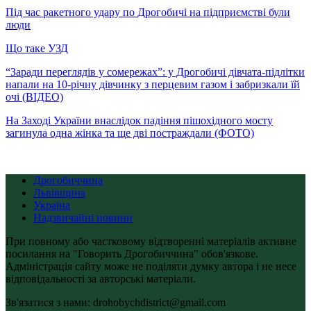
Під час ракетного удару по Дрогобичі на підприємстві були
люди
Що таке УЗД
“Заради переглядів у сомережах”: у Дрогобичі дівчата-підлітки
напали на 10-річну дівчинку з перцевим газом і забризкали їй
очі (ВІДЕО)
На Заході України внаслідок падіння пішохідного мосту
загинула одна жінка та ще дві постраждали (ФОТО)
Дрогобиччина
Львівщина
Україна
Надзвичайні новини
При повному або частковому відтворенні матеріалів активне
посилання на "Говорить Дрогобиччина" обов'язкове.
Адміністрація сайту може не поділяти думку автора і не несе
відповідальності за авторські матеріали.
Зв'язатися з нами: drohobychdistrict@gmail.com