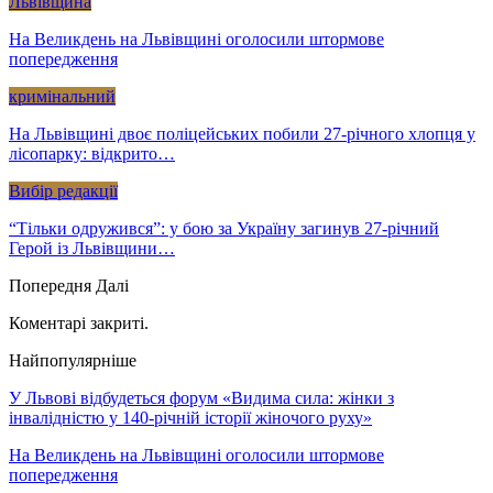
Львівщина
На Великдень на Львівщині оголосили штормове
попередження
кримінальний
На Львівщині двоє поліцейських побили 27-річного хлопця у
лісопарку: відкрито…
Вибір редакції
“Тільки одружився”: у бою за Україну загинув 27-річний
Герой із Львівщини…
Попередня
Далі
Коментарі закриті.
Найпопулярніше
У Львові відбудеться форум «Видима сила: жінки з
інвалідністю у 140-річній історії жіночого руху»
На Великдень на Львівщині оголосили штормове
попередження