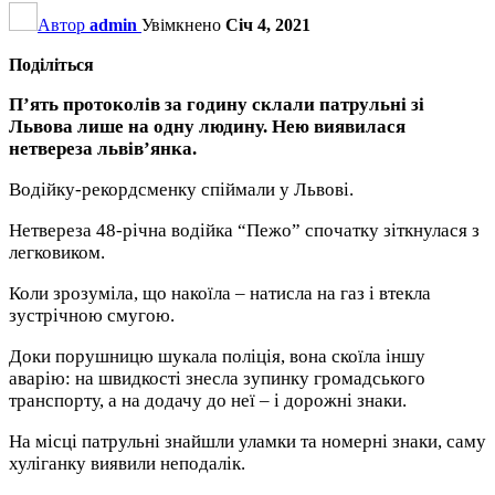
Автор
admin
Увімкнено
Січ 4, 2021
Поділіться
П’ять протоколів за годину склали патрульні зі
Львова лише на одну людину. Нею виявилася
нетвереза львів’янка.
Водійку-рекордсменку спіймали у Львові.
Нетвереза 48-річна водійка “Пежо” спочатку зіткнулася з
легковиком.
Коли зрозуміла, що накоїла – натисла на газ і втекла
зустрічною смугою.
Доки порушницю шукала поліція, вона скоїла іншу
аварію: на швидкості знесла зупинку громадського
транспорту, а на додачу до неї – і дорожні знаки.
На місці патрульні знайшли уламки та номерні знаки, саму
хуліганку виявили неподалік.