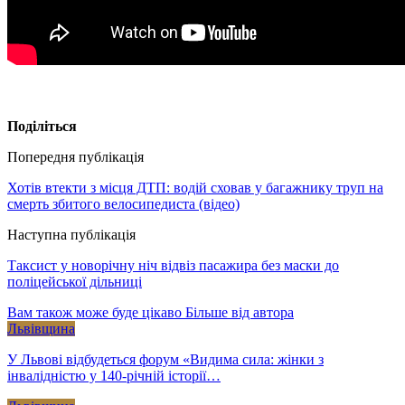
Поділіться
Попередня публікація
Хотів втекти з місця ДТП: водій сховав у багажнику труп на
смерть збитого велосипедиста (відео)
Наступна публікація
Таксист у новорічну ніч відвіз пасажира без маски до
поліцейської дільниці
Вам також може буде цікаво
Більше від автора
Львівщина
У Львові відбудеться форум «Видима сила: жінки з
інвалідністю у 140-річній історії…