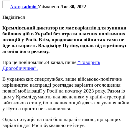
Автор
admin
Увімкнено
Лис 30, 2022
Поділіться
Кремлівський диктатор не має варіантів для зупинки
бойових дій в Україні без втрати власних політичних
позицій у Росії. Втім, продовження війни так само не
йде на користь Владіміру Путіну, однак відтерміновує
агонію його режиму.
Про це повідомляє 24 канал, пише
“Говорить
Дрогобиччина”.
В українських спецслужбах, вище військово-політичне
керівництво насправді розглядає варіанти оголошення
повної мобілізації у Росії на початку 2023 року. Разом із
цим у Кремлі думають над введенням у країні-агресорці
військового стану, бо інакших опцій для затягування війни
у Путіна просто не залишилося.
Однак ситуація на полі бою наразі є такою, що кращих
варіантів для Росії буквально не існує.