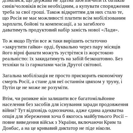
дізналися, що держава не здатна забезпечити їх батьків/
синів/чоловіків всім необхідним, а купувати спорядження
треба за свої гроші. Також відкриттям для них стало те,
що Росія не має можливості платити всім мобілізованим
зарплати, бойові та компенсації, а за загиблого
даватимуть продуктовий набір замість нової «Лади».
То ж якщо Путін все ж таки вирішить остаточно
«закрутити гайки» орді, буквально через пару місяців
його вірні фанати можуть зустрітися із жорстокою
реальністю: їх закидатимуть на забій безкоштовно. Без
техніки та із гарматами часів Другої світової.
Загальна мобілізація не просто прискорить економічну
смерть Росії, а стане для неї останнім цвяхом у труну, і
Путін це не може не розуміти.
Втім, чи ризикне він залишити все багатомільйонне
населення без засобів для існування заради продовження
війни? Тут відповідь однозначна, адже єдина адекватна
опція для збереження хоча б якогось майбутнього Росії –
повне виведення військ з України, включаючи Крим та
Донбас, а на це кривавий диктатор не піде ніколи.