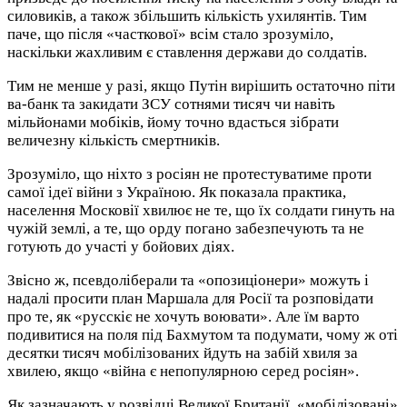
силовиків, а також збільшить кількість ухилянтів. Тим
паче, що після «часткової» всім стало зрозуміло,
наскільки жахливим є ставлення держави до солдатів.
Тим не менше у разі, якщо Путін вирішить остаточно піти
ва-банк та закидати ЗСУ сотнями тисяч чи навіть
мільйонами мобіків, йому точно вдасться зібрати
величезну кількість смертників.
Зрозуміло, що ніхто з росіян не протестуватиме проти
самої ідеї війни з Україною. Як показала практика,
населення Московії хвилює не те, що їх солдати гинуть на
чужій землі, а те, що орду погано забезпечують та не
готують до участі у бойових діях.
Звісно ж, псевдоліберали та «опозиціонери» можуть і
надалі просити план Маршала для Росії та розповідати
про те, як «русскіє не хочуть воювати». Але їм варто
подивитися на поля під Бахмутом та подумати, чому ж оті
десятки тисяч мобілізованих йдуть на забій хвиля за
хвилею, якщо «війна є непопулярною серед росіян».
Як зазначають у розвідці Великої Британії, «мобілізовані»