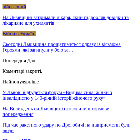
військовий
На Львівщині затримали лікаря, який підробляв довідки та
лікарняне для ухилянтів
Війна в Україні
Сьогодні Львівщина прощатиметься одразу із вісьмома
Героями, які загинули у бою за…
Попередня
Далі
Коментарі закриті.
Найпопулярніше
У Львові відбудеться форум «Видима сила: жінки з
інвалідністю у 140-річній історії жіночого руху»
На Великдень на Львівщині оголосили штормове
попередження
Під час ракетного удару по Дрогобичі на підприємстві були
люди