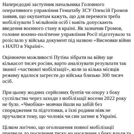
Напередодні заступник начальника Головного
оперативного управління Генштабу ЗСУ Олексій Громов
заявив, що окупантам кажуть, що для перемоги треба
мобілізувати 5 мільйонів осіб і навіть допускають
введення воєнного стану в країні. Як зазначив Громов,
головне воєнно-політичне управління Росії підготувало та
розіслало у війська документ під назвою «Висновки війни
з НАТО в Україні».
Оцінюючи можливості Путіна зібрати на війну ще
кількасот тисяч росіян, варто аналізувати результати так
званої «часткової мобілізації», коли за кілька місяців
режиму вдалося загрести до війська близько 300 тисяч
осіб.
При цьому жодних серйозних бунтів чи опору з боку
суспільства через заходи з мобілізації восени 2022 року
не було. «Чмобіки» мовчки йшли на забій без
спорядження та підготовки, а їхні родини ніяк не
пручалися тому, що чоловік чи син загине в Україні.
Цілком логічно, що оголошення повної мобілізації
призведе до посилення тиску на населення з боку влади та