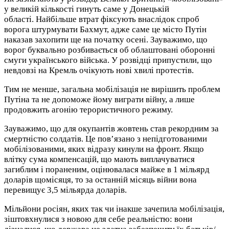
у великій кількості гинуть саме у Донецькій
області. Найбільше втрат фіксують внаслідок спроб
ворога штурмувати Бахмут, адже саме це місто Путін
наказав захопити ще на початку осені. Зауважимо, що
ворог буквально розбивається об облаштовані оборонні
смуги українського війська. У розвідці припустили, що
невдовзі на Кремль очікують нові хвилі протестів.
Тим не менше, загальна мобілізація не вирішить проблем
Путіна та не допоможе йому виграти війну, а лише
продовжить агонію терористичного режиму.
Зауважимо, що для окупантів жовтень став рекордним за
смертністю солдатів. Це пов’язано з непідготованими
мобілізованими, яких відразу кинули на фронт. Якщо
влітку сума компенсацій, що мають виплачуватися
загиблим і пораненим, оцінювалася майже в 1 мільярд
доларів щомісяця, то за останній місяць війни вона
перевищує 3,5 мільярда доларів.
Мільйони росіян, яких так чи інакше зачепила мобілізація,
зіштовхнулися з новою для себе реальністю: вони