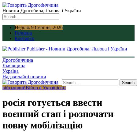
Новини Дрогобича, Львова і України
Неділя, 9 Серпня, 2026
Головна
Контакти
Publisher - Новини Дрогобича, Львова і України
Дрогобиччина
Львівщина
Україна
Надзвичайні новини
військовий
Війна в Україні
світ
росія готується ввести
воєнний стан і розпочати
повну мобілізацію