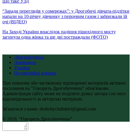
Що таке УЗД
“Заради переглядів у сомережах”: у Дрогобичі дівчата-підлітки
напали на 10-річну дівчинку з перцевим газом і забризкали їй
очі (ВІДЕО)
На Заході України внаслідок падіння пішохідного мосту
загинула одна жінка та ще дві постраждали (ФОТО)
Дрогобиччина
Львівщина
Україна
Надзвичайні новини
При повному або частковому відтворенні матеріалів активне
посилання на "Говорить Дрогобиччина" обов'язкове.
Адміністрація сайту може не поділяти думку автора і не несе
відповідальності за авторські матеріали.
Зв'язатися з нами: drohobychdistrict@gmail.com
© 2019, “Говорить Дрогобиччина”