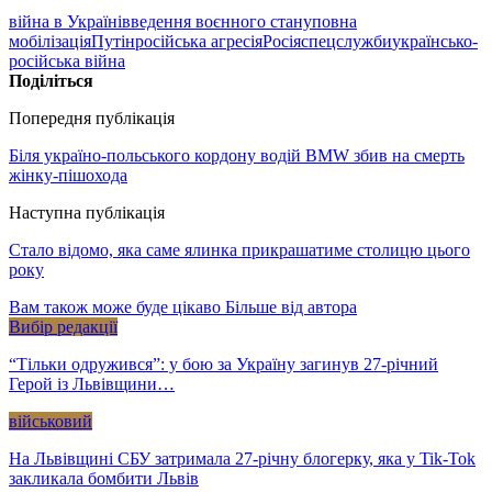
війна в Україні
введення воєнного стану
повна
мобілізація
Путін
російська агресія
Росія
спецслужби
українсько-
російська війна
Поділіться
Попередня публікація
Біля україно-польського кордону водій BMW збив на смерть
жінку-пішохода
Наступна публікація
Стало відомо, яка саме ялинка прикрашатиме столицю цього
року
Вам також може буде цікаво
Більше від автора
Вибір редакції
“Тільки одружився”: у бою за Україну загинув 27-річний
Герой із Львівщини…
військовий
На Львівщині СБУ затримала 27-річну блогерку, яка у Tik-Tok
закликала бомбити Львів