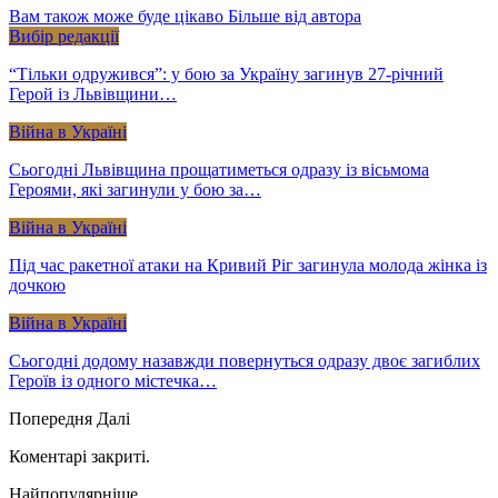
Вам також може буде цікаво
Більше від автора
Вибір редакції
“Тільки одружився”: у бою за Україну загинув 27-річний
Герой із Львівщини…
Війна в Україні
Сьогодні Львівщина прощатиметься одразу із вісьмома
Героями, які загинули у бою за…
Війна в Україні
Під час ракетної атаки на Кривий Ріг загинула молода жінка із
дочкою
Війна в Україні
Сьогодні додому назавжди повернуться одразу двоє загиблих
Героїв із одного містечка…
Попередня
Далі
Коментарі закриті.
Найпопулярніше