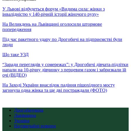
У Львові відбудеться форум «Видима сила: жінки з
інвалідністю у 140-річній історії жіночого руху»
На Великдень на Львівщині оголосили штормове
попередження
Під час ракетного удару по Дрогобичі на підприємстві були
люди
Що таке УЗД
“Заради переглядів у сомережах”: у Дрогобичі дівчата-підлітки
напали на 10-річну дівчинку з перцевим газом і забризкали їй
очі (ВІДЕО)
На Заході України внаслідок падіння пішохідного мосту
загинула одна жінка та ще дві постраждали (ФОТО)
Дрогобиччина
Львівщина
Україна
Надзвичайні новини