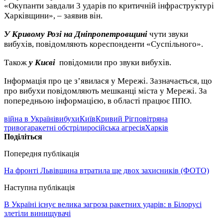
«Окупанти завдали 3 ударів по критичній інфраструктурі
Харківщини», – заявив він.
У Кривому Розі на Дніпропетровщині
чути звуки
вибухів, повідомляють кореспонденти «Суспільного».
Також
у Києві
повідомили про звуки вибухів.
Інформація про це з’явилася у Мережі. Зазначається, що
про вибухи повідомляють мешканці міста у Мережі. За
попередньою інформацією, в області працює ППО.
війна в Україні
вибухи
Київ
Кривий Ріг
повітряна
тривога
ракетні обстріли
російська агресія
Харків
Поділіться
Попередня публікація
На фронті Львівщина втратила ще двох захисників (ФОТО)
Наступна публікація
В Україні існує велика загроза ракетних ударів: в Білорусі
злетіли винищувачі