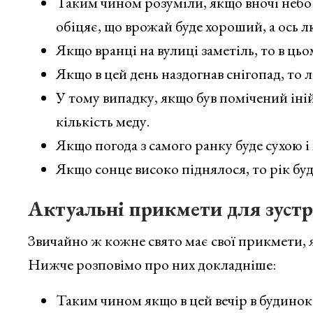
Таким чином розуміли, якщо вночі небо б
обіцяє, що врожай буде хороший, а ось л
Якщо вранці на вулиці заметіль, то в цьо
Якщо в цей день наздогнав снігопад, то 
У тому випадку, якщо був помічений іній
кількість меду.
Якщо погода з самого ранку буде сухою 
Якщо сонце високо піднялося, то рік бу
Актуальні прикмети для зустрі
Звичайно ж кожне свято має свої прикмети, 
Нижче розповімо про них докладніше:
Таким чином якщо в цей вечір в будинок п