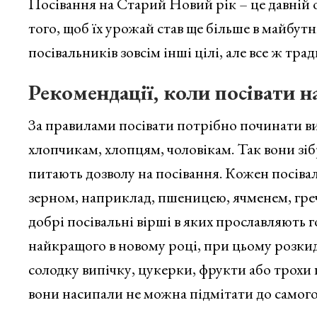
Посівання на Старий Новий рік – це давній о
того, щоб їх урожай став ще більше в майбут
посівальників зовсім інші цілі, але все ж трад
Рекомендації, коли посівати н
За правилами посівати потрібно починати ви
хлопчикам, хлопцям, чоловікам. Так вони зіб
питають дозволу на посівання. Кожен посівал
зерном, наприклад, пшеницею, ячменем, греч
добрі посівальні вірші в яких прославляють 
найкращого в новому році, при цьому розки
солодку випічку, цукерки, фрукти або трохи г
вони насипали не можна підмітати до самого 