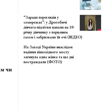
“Заради переглядів у
сомережах”: у Дрогобичі
дівчата-підлітки напали на 10-
річну дівчинку з перцевим
газом і забризкали їй очі (ВІДЕО)
На Заході України внаслідок
падіння пішохідного мосту
загинула одна жінка та ще дві
постраждали (ФОТО)
им чи