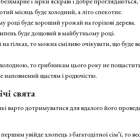
езхмарне і зірки яскраві і добре проглядаються, 
ютий місяць буде холодний, а літо спекотне.
му році буде хороший урожай на горіхові дерева.
липень буде дощовий в майбутньому році.
 на гілках, то можна сміливо очікувати, що буде в
і холодною, то грибникам цього року не пощастить
де наповнений щастям і родючістю.
чі свята
які варто дотримуватися для вдалого його провед
ершим увійде хлопець з багатодітної сім’ї, то вес