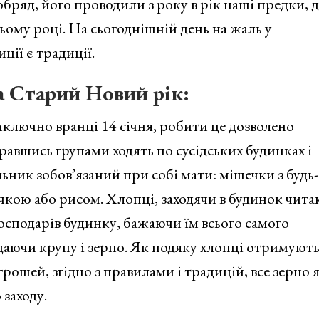
бряд, його проводили з року в рік наші предки, 
ньому році. На сьогоднішній день на жаль у
иції є традиції.
а Старий Новий рік:
ключно вранці 14 січня, робити це дозволено
равшись групами ходять по сусідських будинках і
ьник зобов’язаний при собі мати: мішечки з будь
кою або рисом. Хлопці, заходячи в будинок чита
господарів будинку, бажаючи їм всього самого
даючи крупу і зерно. Як подяку хлопці отримуют
рошей, згідно з правилами і традицій, все зерно 
заходу.