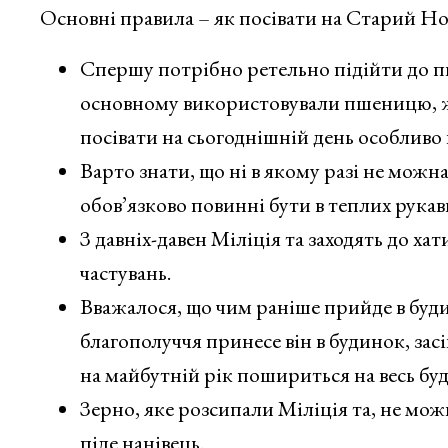
Основні правила – як посівати на Старий Но
Спершу потрібно ретельно підійти до пит
основному використовували пшеницю, жи
посівати на сьогоднішній день особливо 
Варто знати, що ні в якому разі не можн
обов’язково повинні бути в теплих рукав
З давніх-давен Міліція та заходять до хат
частувань.
Вважалося, що чим раніше прийде в буди
благополуччя принесе він в будинок, зас
на майбутній рік пошириться на весь бу
Зерно, яке розсипали Міліція та, не можн
піде нанівець.