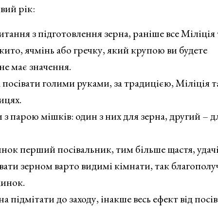
вий рік:
ання з підготовлення зерна, раніше все Міліція 
то, ячмінь або гречку, який крупою ви будете
не має значення.
а посівати голими руками, за традицією, Міліція т
ицях.
и з парою мішків: один з них для зерна, другий – д
нок перший посівальник, тим більше щастя, удачі
івати зерном варто видимі кімнати, так благополу
динок.
а підмітати до заходу, інакше весь ефект від посі