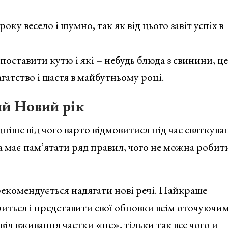
ку весело і шумно, так як від цього завіт успіх в
поставити кутю і які – небудь блюда з свинини, це
гатство і щастя в майбутньому році.
й Новий рік
іше від чого варто відмовитися під час святкува
має пам’ятати ряд правил, чого не можна робити
екомендується надягати нові речі. Найкраще
риться і представити свої обновки всім оточуючим
від вживання частки «не», тільки так все чого и