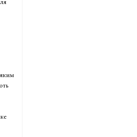
для
-яким
ють
ь
яке