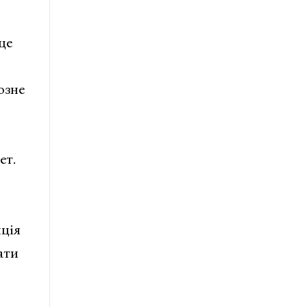
це
озне
ет.
иція
ати