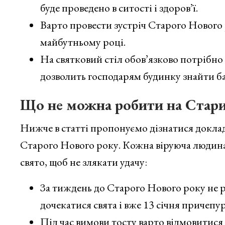
буде проведено в ситості і здоров’ї.
Варто провести зустріч Старого Нового ро
майбутньому році.
На святковий стіл обов’язково потрібно 
дозволить господарям будинку знайти ба
Що не можна робити на Стари
Нижче в статті пропонуємо дізнатися докладн
Старого Нового року. Кожна віруюча людина 
свято, щоб не злякати удачу:
За тиждень до Старого Нового року не р
дочекатися свята і вже 13 січня причепу
Під час вимови тосту варто відмовитися 