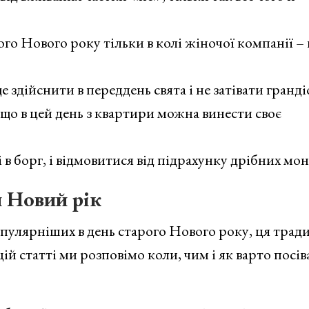
го Нового року тільки в колі жіночої компанії – 
 здійснити в переддень свята і не затівати гранді
 що в цей день з квартири можна винести своє
в борг, і відмовитися від підрахунку дрібних мон
й Новий рік
опулярніших в день старого Нового року, ця трад
цій статті ми розповімо коли, чим і як варто посів