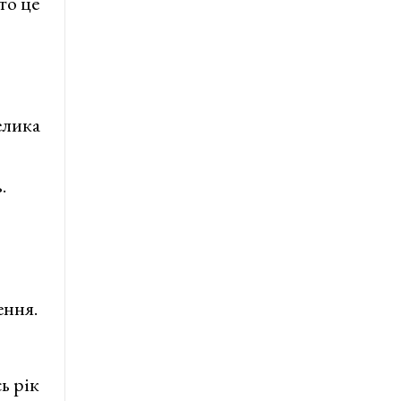
то це
елика
.
ення.
ь рік