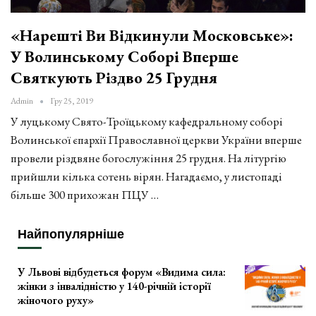
«Нарешті Ви Відкинули Московське»:
У Волинському Соборі Вперше
Святкують Різдво 25 Грудня
Admin
Гру 25, 2019
У луцькому Свято-Троїцькому кафедральному соборі
Волинської єпархії Православної церкви України вперше
провели різдвяне богослужіння 25 грудня. На літургію
прийшли кілька сотень вірян. Нагадаємо, у листопаді
більше 300 прихожан ПЦУ …
Найпопулярніше
У Львові відбудеться форум «Видима сила:
жінки з інвалідністю у 140-річній історії
жіночого руху»