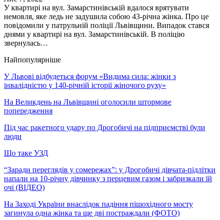
У квартирі на вул. Замарстинівській вдалося врятувати
немовля, яке ледь не задушила собою 43-річна жінка. Про це
повідомили у патрульній поліції Львівщини. Випадок стався
днями у квартирі на вул. Замарстинівській. В поліцію
звернулась…
Найпопулярніше
У Львові відбудеться форум «Видима сила: жінки з
інвалідністю у 140-річній історії жіночого руху»
На Великдень на Львівщині оголосили штормове
попередження
Під час ракетного удару по Дрогобичі на підприємстві були
люди
Що таке УЗД
“Заради переглядів у сомережах”: у Дрогобичі дівчата-підлітки
напали на 10-річну дівчинку з перцевим газом і забризкали їй
очі (ВІДЕО)
На Заході України внаслідок падіння пішохідного мосту
загинула одна жінка та ще дві постраждали (ФОТО)