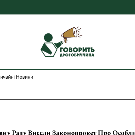
ичайні Новини
вну Раду Внесли Законопрокєт Про Особл