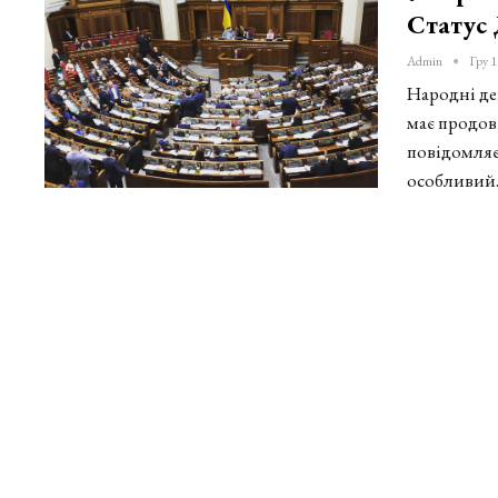
Статус
Admin
Гру 1
Народні де
має продов
повідомляє
особливий