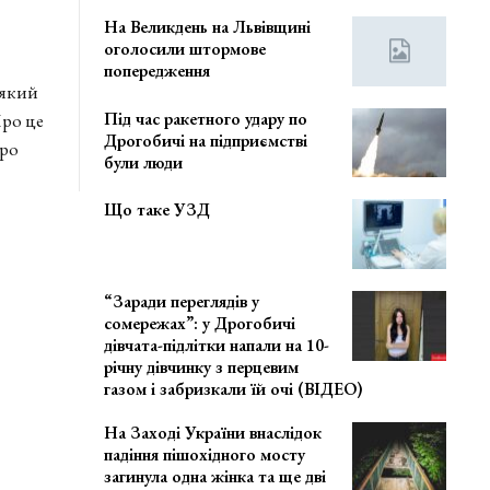
На Великдень на Львівщині
оголосили штормове
попередження
 який
Під час ракетного удару по
Про це
Дрогобичі на підприємстві
Про
були люди
Що таке УЗД
“Заради переглядів у
сомережах”: у Дрогобичі
дівчата-підлітки напали на 10-
річну дівчинку з перцевим
газом і забризкали їй очі (ВІДЕО)
На Заході України внаслідок
падіння пішохідного мосту
загинула одна жінка та ще дві