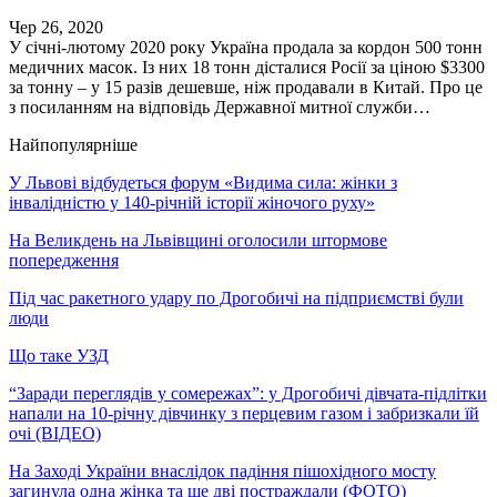
Чер 26, 2020
У січні-лютому 2020 року Україна продала за кордон 500 тонн
медичних масок. Із них 18 тонн дісталися Росії за ціною $3300
за тонну – у 15 разів дешевше, ніж продавали в Китай. Про це
з посиланням на відповідь Державної митної служби…
Найпопулярніше
У Львові відбудеться форум «Видима сила: жінки з
інвалідністю у 140-річній історії жіночого руху»
На Великдень на Львівщині оголосили штормове
попередження
Під час ракетного удару по Дрогобичі на підприємстві були
люди
Що таке УЗД
“Заради переглядів у сомережах”: у Дрогобичі дівчата-підлітки
напали на 10-річну дівчинку з перцевим газом і забризкали їй
очі (ВІДЕО)
На Заході України внаслідок падіння пішохідного мосту
загинула одна жінка та ще дві постраждали (ФОТО)