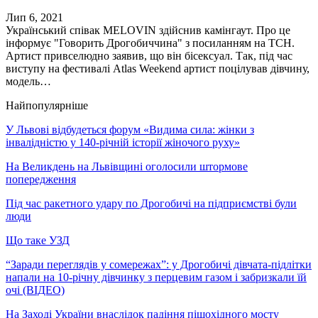
Лип 6, 2021
Український співак MELOVIN здійснив камінгаут. Про це
інформує "Говорить Дрогобиччина" з посиланням на ТСН.
Артист привселюдно заявив, що він бісексуал. Так, під час
виступу на фестивалі Atlas Weekend артист поцілував дівчину,
модель…
Найпопулярніше
У Львові відбудеться форум «Видима сила: жінки з
інвалідністю у 140-річній історії жіночого руху»
На Великдень на Львівщині оголосили штормове
попередження
Під час ракетного удару по Дрогобичі на підприємстві були
люди
Що таке УЗД
“Заради переглядів у сомережах”: у Дрогобичі дівчата-підлітки
напали на 10-річну дівчинку з перцевим газом і забризкали їй
очі (ВІДЕО)
На Заході України внаслідок падіння пішохідного мосту