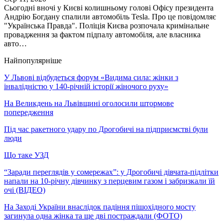
Сьогодні вночі у Києві колишньому голові Офісу президента
Андрію Богдану спалили автомобіль Tesla. Про це повідомляє
"Українська Правда". Поліція Києва розпочала кримінальне
провадження за фактом підпалу автомобіля, але власника
авто…
Найпопулярніше
У Львові відбудеться форум «Видима сила: жінки з
інвалідністю у 140-річній історії жіночого руху»
На Великдень на Львівщині оголосили штормове
попередження
Під час ракетного удару по Дрогобичі на підприємстві були
люди
Що таке УЗД
“Заради переглядів у сомережах”: у Дрогобичі дівчата-підлітки
напали на 10-річну дівчинку з перцевим газом і забризкали їй
очі (ВІДЕО)
На Заході України внаслідок падіння пішохідного мосту
загинула одна жінка та ще дві постраждали (ФОТО)