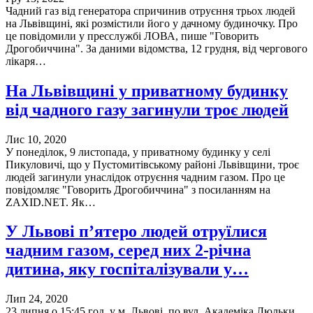
Чадний газ від генератора спричинив отруєння трьох людей
на Львівщині, які розмістили його у дачному будиночку. Про
це повідомили у пресслужбі ЛОВА, пише "Говорить
Дрогобиччина". За даними відомства, 12 грудня, від чергового
лікаря…
На Львівщині у приватному будинку
від чадного газу загинули троє людей
Лис 10, 2020
У понеділок, 9 листопада, у приватному будинку у селі
Пикуловичі, що у Пустомитівському районі Львівщини, троє
людей загинули унаслідок отруєння чадним газом. Про це
повідомляє "Говорить Дрогобиччина" з посиланням на
ZAXID.NET. Як…
У Львові п’ятеро людей отруїлися
чадним газом, серед них 2-річна
дитина, яку госпіталізували у…
Лип 24, 2020
23 липня о 15:45 год. у м. Львові, по вул. Академіка Люльки,