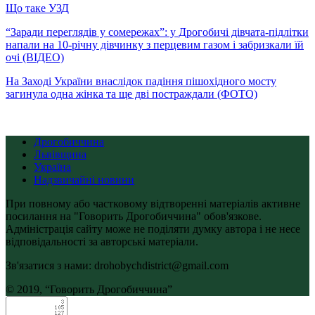
Що таке УЗД
“Заради переглядів у сомережах”: у Дрогобичі дівчата-підлітки
напали на 10-річну дівчинку з перцевим газом і забризкали їй
очі (ВІДЕО)
На Заході України внаслідок падіння пішохідного мосту
загинула одна жінка та ще дві постраждали (ФОТО)
Дрогобиччина
Львівщина
Україна
Надзвичайні новини
При повному або частковому відтворенні матеріалів активне
посилання на "Говорить Дрогобиччина" обов'язкове.
Адміністрація сайту може не поділяти думку автора і не несе
відповідальності за авторські матеріали.
Зв'язатися з нами: drohobychdistrict@gmail.com
© 2019, “Говорить Дрогобиччина”