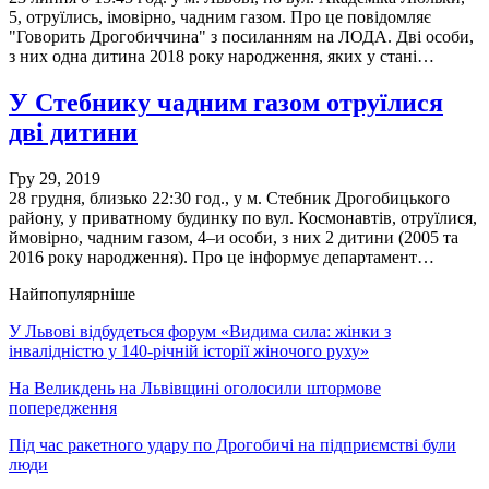
5, отруїлись, імовірно, чадним газом. Про це повідомляє
"Говорить Дрогобиччина" з посиланням на ЛОДА. Дві особи,
з них одна дитина 2018 року народження, яких у стані…
У Стебнику чадним газом отруїлися
дві дитини
Гру 29, 2019
28 грудня, близько 22:30 год., у м. Стебник Дрогобицького
району, у приватному будинку по вул. Космонавтів, отруїлися,
ймовірно, чадним газом, 4–и особи, з них 2 дитини (2005 та
2016 року народження). Про це інформує департамент…
Найпопулярніше
У Львові відбудеться форум «Видима сила: жінки з
інвалідністю у 140-річній історії жіночого руху»
На Великдень на Львівщині оголосили штормове
попередження
Під час ракетного удару по Дрогобичі на підприємстві були
люди