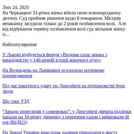
Лип 24, 2020
На Черкащині 33-річна жінка вбила свою новонароджену
дитину. Суд прийняв рішення щодо її покарання. Місцеву
мешканку засудили тільки до 2 років позбавлення волі. Але
від відбування терміну позбавлення волі суд звільнив жінку
із…
Найпопулярніше
У Львові відбудеться форум «Видима сила: жінки з
інвалідністю у 140-річній історії жіночого руху»
На Великдень на Львівщині оголосили штормове
попередження
Під час ракетного удару по Дрогобичі на підприємстві були
люди
Що таке УЗД
“Заради переглядів у сомережах”: у Дрогобичі дівчата-підлітки
напали на 10-річну дівчинку з перцевим газом і забризкали їй
очі (ВІДЕО)
На Заході України внаслідок падіння пішохідного мосту