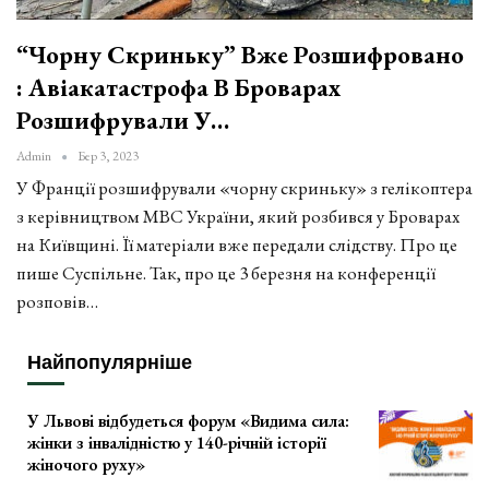
“Чорну Скриньку” Вже Розшифровано
: Авіакатастрофа В Броварах
Розшифрували У…
Admin
Бер 3, 2023
У Франції розшифрували «чорну скриньку» з гелікоптера
з керівництвом МВС України, який розбився у Броварах
на Київщині. Її матеріали вже передали слідству. Про це
пише Суспільне. Так, про це 3 березня на конференції
розповів…
Найпопулярніше
У Львові відбудеться форум «Видима сила:
жінки з інвалідністю у 140-річній історії
жіночого руху»