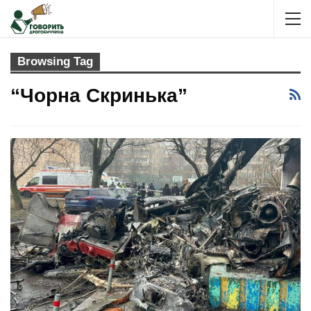
Browsing Tag
“чорна Скринька”