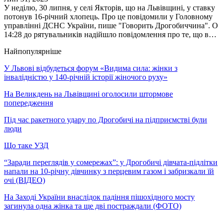
У неділю, 30 липня, у селі Якторів, що на Львівщині, у ставку
потонув 16-річний хлопець. Про це повідомили у Головному
управлінні ДСНС України, пише "Говорить Дрогобиччина". О
14:28 до рятувальників надійшло повідомлення про те, що в…
Найпопулярніше
У Львові відбудеться форум «Видима сила: жінки з
інвалідністю у 140-річній історії жіночого руху»
На Великдень на Львівщині оголосили штормове
попередження
Під час ракетного удару по Дрогобичі на підприємстві були
люди
Що таке УЗД
“Заради переглядів у сомережах”: у Дрогобичі дівчата-підлітки
напали на 10-річну дівчинку з перцевим газом і забризкали їй
очі (ВІДЕО)
На Заході України внаслідок падіння пішохідного мосту
загинула одна жінка та ще дві постраждали (ФОТО)