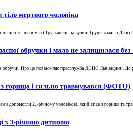
 тіло мертвого чоловіка
ення про те, що в місті Трускавець на вулиці Грушевського Дрог
ласної обручки і мало не залишилася без
 в обручці. Про це повідомляє пресслужба ДСНС Львівщини. До р
 з горища і сильно травмувався (ФОТО)
ками допомогли 21-річному чоловікові, який впав з горища та тр
ці з 3-річною дитиною