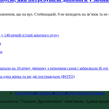
домлення, що на вул. Стебницькій, 9 не виходить на зв’язок та 
у 140-річній історії жіночого руху»
я
ди
напали на 10-річну дівчинку з перцевим газом і забризкали їй оч
ла одна жінка та ще дві постраждали (ФОТО)
Дрогобиччина
Львівщина
Україна
Надзвичайні новини
силання на "Говорить Дрогобиччина" обов'язкове. Адміністрація с