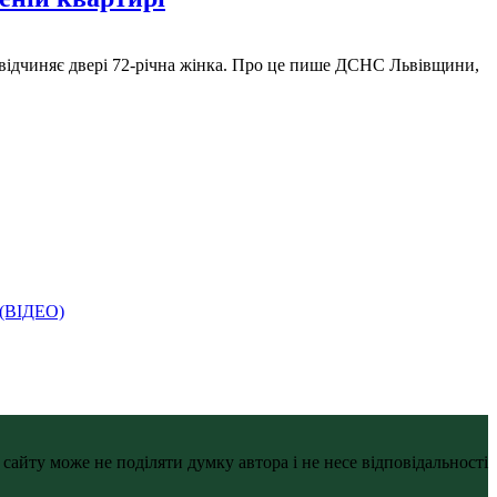
не відчиняє двері 72-річна жінка. Про це пише ДСНС Львівщини,
і (ВІДЕО)
айту може не поділяти думку автора і не несе відповідальності