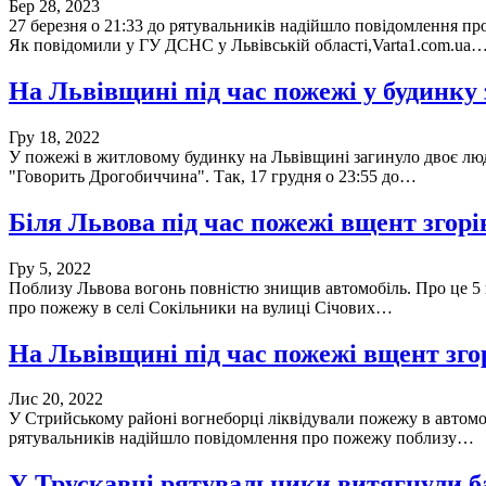
Бер 28, 2023
27 березня о 21:33 до рятувальників надійшло повідомлення про
Як повідомили у ГУ ДСНС у Львівській області,Varta1.com.ua
На Львівщині під час пожежі у будинку 
Гру 18, 2022
У пожежі в житловому будинку на Львівщині загинуло двоє люде
"Говорить Дрогобиччина". Так, 17 грудня о 23:55 до…
Біля Львова під час пожежі вщент зг
Гру 5, 2022
Поблизу Львова вогонь повністю знищив автомобіль. Про це 5 г
про пожежу в селі Сокільники на вулиці Січових…
На Львівщині під час пожежі вщент зг
Лис 20, 2022
У Стрийському районі вогнеборці ліквідували пожежу в автомобі
рятувальників надійшло повідомлення про пожежу поблизу…
У Трускавці рятувальники витягнули ба