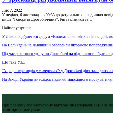
Лис 7, 2022
У неділю, 6 листопада, о 09:33 до рятувальників надійшло пові
пише "Говорить Дрогобиччина". Рятувальники за…
Найпопулярніше
У Львові відбудеться форум «Видима сила: жінки з інвалідністю 
На Великдень на Львівщині оголосили штормове попередженн
Під час ракетного удару по Дрогобичі на підприємстві були лю
Що таке УЗД
“Заради переглядів у сомережах”: у Дрогобичі дівчата-підлітки 
На Заході України внаслідок падіння пішохідного мосту загину
При повному або частковому відтворенні матеріалів активне по
за авторські матеріали.