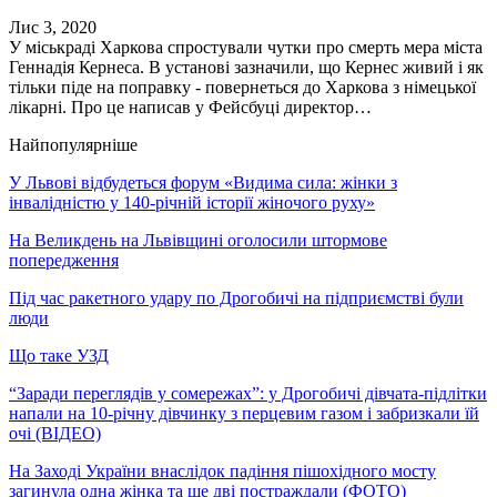
Лис 3, 2020
У міськраді Харкова спростували чутки про смерть мера міста
Геннадія Кернеса. В установі зазначили, що Кернес живий і як
тільки піде на поправку - повернеться до Харкова з німецької
лікарні. Про це написав у Фейсбуці директор…
Найпопулярніше
У Львові відбудеться форум «Видима сила: жінки з
інвалідністю у 140-річній історії жіночого руху»
На Великдень на Львівщині оголосили штормове
попередження
Під час ракетного удару по Дрогобичі на підприємстві були
люди
Що таке УЗД
“Заради переглядів у сомережах”: у Дрогобичі дівчата-підлітки
напали на 10-річну дівчинку з перцевим газом і забризкали їй
очі (ВІДЕО)
На Заході України внаслідок падіння пішохідного мосту
загинула одна жінка та ще дві постраждали (ФОТО)