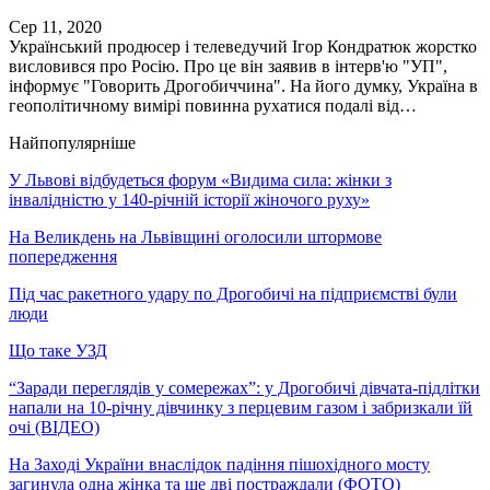
Сер 11, 2020
Український продюсер і телеведучий Ігор Кондратюк жорстко
висловився про Росію. Про це він заявив в інтерв'ю "УП",
інформує "Говорить Дрогобиччина". На його думку, Україна в
геополітичному вимірі повинна рухатися подалі від…
Найпопулярніше
У Львові відбудеться форум «Видима сила: жінки з
інвалідністю у 140-річній історії жіночого руху»
На Великдень на Львівщині оголосили штормове
попередження
Під час ракетного удару по Дрогобичі на підприємстві були
люди
Що таке УЗД
“Заради переглядів у сомережах”: у Дрогобичі дівчата-підлітки
напали на 10-річну дівчинку з перцевим газом і забризкали їй
очі (ВІДЕО)
На Заході України внаслідок падіння пішохідного мосту
загинула одна жінка та ще дві постраждали (ФОТО)