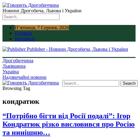
Новини Дрогобича, Львова і України
П’ятниця, 7 Серпня, 2026
Головна
Контакти
Publisher - Новини Дрогобича, Львова і України
Дрогобиччина
Львівщина
Україна
Надзвичайні новини
Browsing Tag
кондратюк
“Потрібно бігти від Росії подалі”: Ігор
Кондратюк різко висловився про Росію
та нинішню…