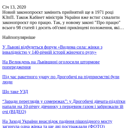
Січ 13, 2020
Новий законопроєкт замінить прийнятий ще в 1971 році
КЗпП. Також Кабінет міністрів України вже встиг схвалити
законопроєкт про працю. Так, у новому законі "Про працю"
всього 98 статей і досить об'ємні прикінцеві положення, які…
Найпопулярніше
У Львові відбудеться форум «Видима сила: жінки з
інвалідністю у 140-річній історії жіночого руху»
На Великдень на Львівщині оголосили штормове
попередження
Під час ракетного удару по Дрогобичі на підприємстві були
люди
Що таке УЗД
“Заради переглядів у сомережах”: у Дрогобичі дівчата-підлітки
напали на 10-річну дівчинку з перцевим газом і забризкали їй
очі (ВІДЕО)
На Заході України внаслідок падіння пішохідного мосту
загинула одна жінка та ще дві постраждали (ФОТО)