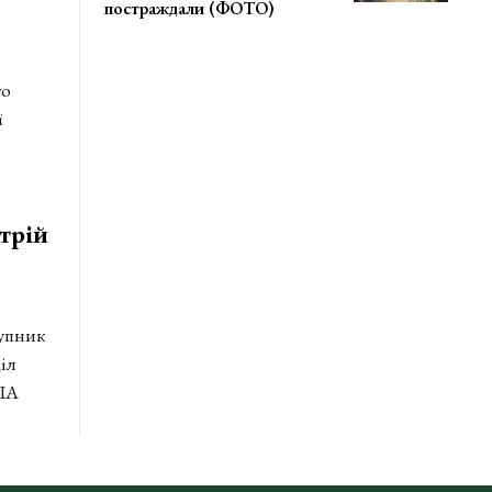
постраждали (ФОТО)
го
ї
трій
тупник
іл
 ІА