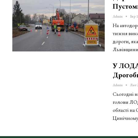
Пустом
Admin
Бер 1
На автодор
тижня вико
дороги, як
Львівщини
У ЛОДА
Дрогоб
Admin
Лют 
Сьогодні н
голови ЛОД
області на 
Цинічному