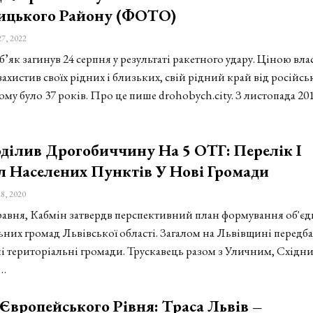
ицького Району (ФОТО)
27, 2022
як загинув 24 серпня у результаті ракетного удару. Ціною вла
захистив своїх рідних і близьких, свій рідний край від російсь
ому було 37 років. Про це пише drohobych.city. З листопада 20
ділив Дрогобиччину На 5 ОТГ: Перелік І
л Населених Пунктів У Нові Громади
8, 2020
травня, Кабмін затвердв перспективний план формування об'є
ьних громад Львівської області. Загалом на Львівщині передб
ні територіальні громади. Трускавець разом з Уличним, Східни
,…
Європейського Рівня: Траса Львів –