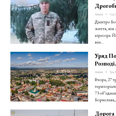
Дрогоб
Admin
Сер 
Дмитро Боб’
життя, він 
агресора. Й
він…
Уряд По
Розподі
Admin
Тра 2
Вчора, 27 
територіал
73 об’єдна
Борислава
Дорога 