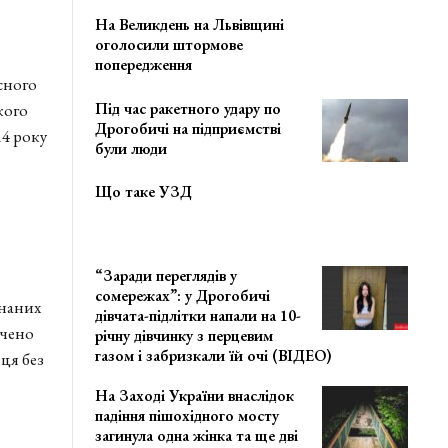
На Великдень на Львівщині
оголосили штормове
попередження
сного
Під час ракетного удару по
кого
Дрогобичі на підприємстві
14 року
були люди
Що таке УЗД
“Заради переглядів у
сомережах”: у Дрогобичі
днаних
дівчата-підлітки напали на 10-
ачено
річну дівчинку з перцевим
газом і забризкали їй очі (ВІДЕО)
ця без
На Заході України внаслідок
падіння пішохідного мосту
загинула одна жінка та ще дві