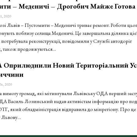
ити – Меденичі – Дрогобич Майже Готова
1, 2020
озі Львів – Пустомити – Меденичі триває ремонт. Роботи цьо
нують поблизу селища Меденичі. Це завершальна ділянка ціє
а потребувала реконструкції, повідомили у Службі автодоріг
, також продовжуються…
 Оприлюднили Новий Територіальний Ус
иччини
24, 2020
а вимогу громад, які мітингували Львівську ОДА перший зас
А Василь Лозинський надав активістам інформацію про под
ОТГ, який обладміністрація відправила до мінрегіону. Про це
 Львову…