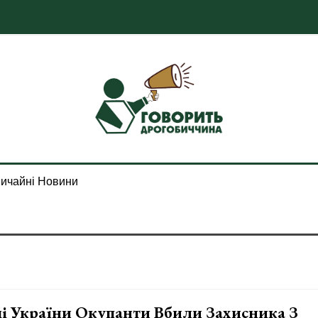
ичайні Новини
і України Окупанти Вбили Захисника З