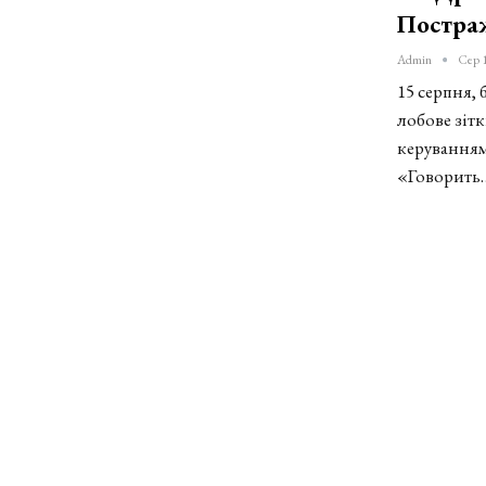
Постра
Admin
Сер 
15 серпня, 
лобове зіт
керуванням
«Говорить