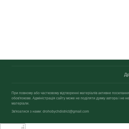
Др
При повному або частковому відтворенні матеріалів активне посиланн
обов'язкове. Адміністрація сайту може не поділяти думку автора і не не
матеріали.
Зв'язатися з нами: drohobychdistrict@gmail.com