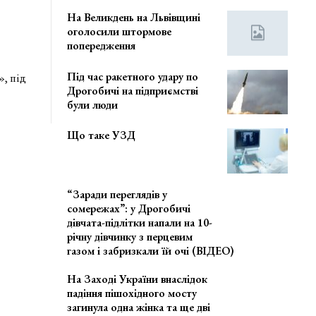
На Великдень на Львівщині
оголосили штормове
попередження
Під час ракетного удару по
, під
Дрогобичі на підприємстві
були люди
Що таке УЗД
“Заради переглядів у
сомережах”: у Дрогобичі
дівчата-підлітки напали на 10-
річну дівчинку з перцевим
газом і забризкали їй очі (ВІДЕО)
На Заході України внаслідок
падіння пішохідного мосту
загинула одна жінка та ще дві