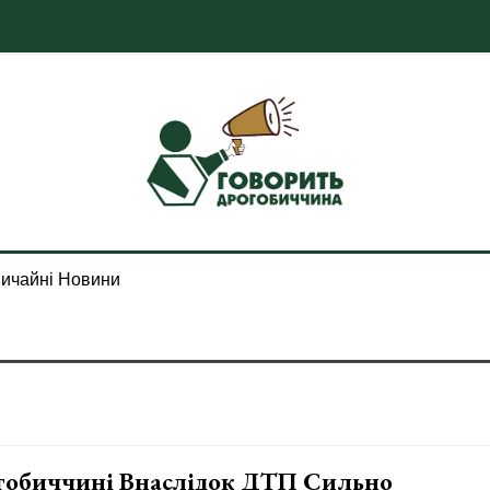
ичайні Новини
гобиччині Внаслідок ДТП Сильно