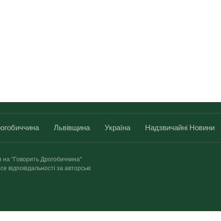
огобиччина
Львівщина
Україна
Надзвичайні Новини
я на "Говорить Дрогобиччина"
се відповідальності за авторські