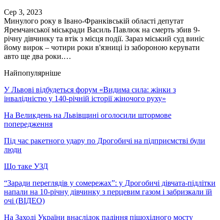
Сер 3, 2023
Минулого року в Івано-Франківській області депутат
Яремчанської міськради Василь Павлюк на смерть збив 9-
річну дівчинку та втік з місця події. Зараз міський суд виніс
йому вирок – чотири роки в'язниці із забороною керувати
авто ще два роки.…
Найпопулярніше
У Львові відбудеться форум «Видима сила: жінки з
інвалідністю у 140-річній історії жіночого руху»
На Великдень на Львівщині оголосили штормове
попередження
Під час ракетного удару по Дрогобичі на підприємстві були
люди
Що таке УЗД
“Заради переглядів у сомережах”: у Дрогобичі дівчата-підлітки
напали на 10-річну дівчинку з перцевим газом і забризкали їй
очі (ВІДЕО)
На Заході України внаслідок падіння пішохідного мосту