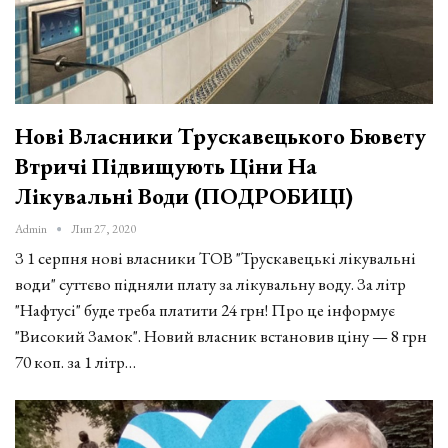
Нові Власники Трускавецького Бювету
Втричі Підвищують Ціни На
Лікувальні Води (ПОДРОБИЦІ)
Admin
Лип 27, 2020
З 1 серпня нові власники ТОВ "Трускавецькі лікувальні
води" суттєво підняли плату за лікувальну воду. За літр
"Нафтусі" буде треба платити 24 грн! Про це інформує
"Високий Замок". Новий власник встановив ціну — 8 грн
70 коп. за 1 літр…