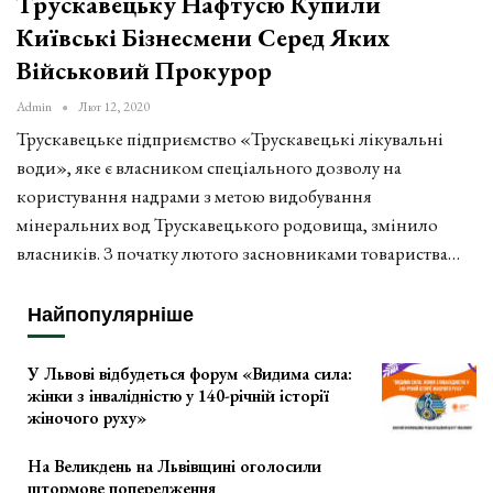
Трускавецьку Нафтусю Купили
Київські Бізнесмени Серед Яких
Військовий Прокурор
Admin
Лют 12, 2020
Трускавецьке підприємство «Трускавецькі лікувальні
води», яке є власником спеціального дозволу на
користування надрами з метою видобування
мінеральних вод Трускавецького родовища, змінило
власників. З початку лютого засновниками товариства…
Найпопулярніше
У Львові відбудеться форум «Видима сила:
жінки з інвалідністю у 140-річній історії
жіночого руху»
На Великдень на Львівщині оголосили
штормове попередження