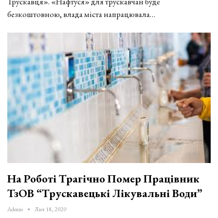
Трускавця». «Нафтуся» для трускавчан буде
безкоштовною, влада міста напрацювала…
На Роботі Трагічно Помер Працівник
ТзОВ “Трускавецькі Лікувальні Води”
Admin
Лют 18, 2020