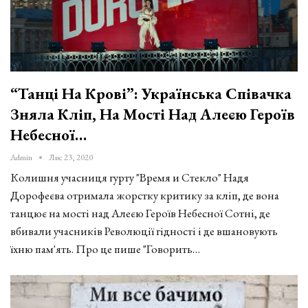
“Танці На Крові”: Українська Співачка
Зняла Кліп, На Мості Над Алеєю Героїв
Небесної…
Admin
Лис 23, 2020
Колишня учасниця гурту "Время и Стекло" Надя
Дорофеєва отримала жорстку критику за кліп, де вона
танцює на мості над Алеєю Героїв Небесної Сотні, де
вбивали учасників Революції гідності і де вшановують
їхню пам'ять. Про це пише "Говорить…