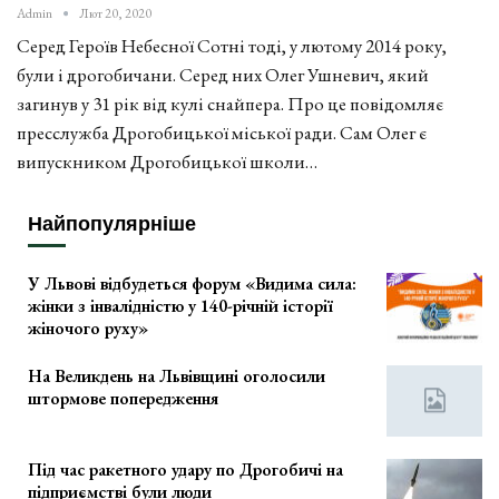
Admin
Лют 20, 2020
Серед Героїв Небесної Сотні тоді, у лютому 2014 року,
були і дрогобичани. Серед них Олег Ушневич, який
загинув у 31 рік від кулі снайпера. Про це повідомляє
пресслужба Дрогобицької міської ради. Сам Олег є
випускником Дрогобицької школи…
Найпопулярніше
У Львові відбудеться форум «Видима сила:
жінки з інвалідністю у 140-річній історії
жіночого руху»
На Великдень на Львівщині оголосили
штормове попередження
Під час ракетного удару по Дрогобичі на
підприємстві були люди