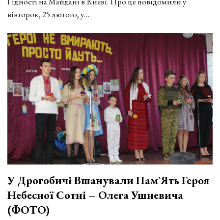
Гідності на Майдані в Києві. Про це повідомили у
вівторок, 25 лютого, у…
У Дрогобичі Вшанували Пам`ять Героя
Небесної Сотні – Олега Ушневича
(ФОТО)