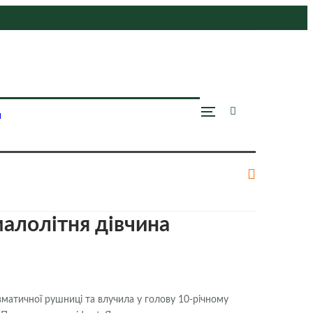
и
малолітня дівчина
евматичної рушниці та влучила у голову 10-річному