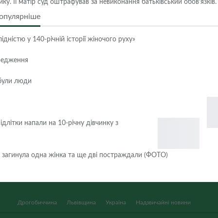
ку. Її матір суд оштрафував за невиконання батьківський обов’язків.
опулярніше
дністю у 140-річній історії жіночого руху»
редження
 були люди
ідлітки напали на 10-річну дівчинку з
у загинула одна жінка та ще дві постраждали (ФОТО)
Дрогобиччина
Львівщина
Україна
Надзвичайні новини