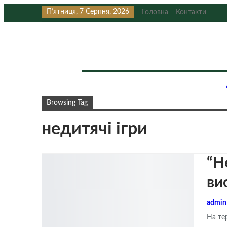
П’ятниця, 7 Серпня, 2026
Головна
Контакти
Browsing Tag
недитячі ігри
“Н
ви
admi
На те