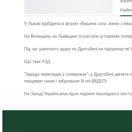
хлопчи
Найп
У Львові відбудеться форум «Видима сила: жінки з інвалі
На Великдень на Львівщині оголосили штормове попе
Під час ракетного удару по Дрогобичі на підприємстві
Що таке УЗД
“Заради переглядів у сомережах”: у Дрогобичі дівчата-п
перцевим газом і забризкали їй очі (ВІДЕО)
На Заході України внаслідок падіння пішохідного мост