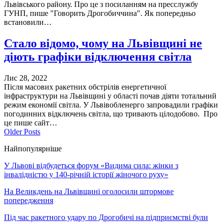
Львівського району. Про це з посиланням на пресслужбу
ГУНП, пише "Говорить Дрогобиччина". Як попередньо
встановили…
Стало відомо, чому на Львівщині не
діють графіки відключення світла
Лис 28, 2022
Після масових ракетних обстрілів енергетичної
інфраструктури на Львівщині у області почав діяти тотальний
режим економії світла. У Львівобленерго запровадили графіки
погодинних відключень світла, що тривають цілодобово. Про
це пише сайт…
Older Posts
Найпопулярніше
У Львові відбудеться форум «Видима сила: жінки з
інвалідністю у 140-річній історії жіночого руху»
На Великдень на Львівщині оголосили штормове
попередження
Під час ракетного удару по Дрогобичі на підприємстві були