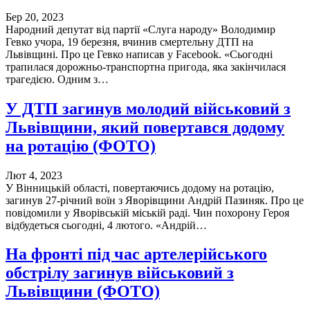
Бер 20, 2023
Народний депутат від партії «Слуга народу» Володимир
Гевко учора, 19 березня, вчинив смертельну ДТП на
Львівщині. Про це Гевко написав у Facebook. «Сьогодні
трапилася дорожньо-транспортна пригода, яка закінчилася
трагедією. Одним з…
У ДТП загинув молодий військовий з
Львівщини, який повертався додому
на ротацію (ФОТО)
Лют 4, 2023
У Вінницькій області, повертаючись додому на ротацію,
загинув 27-річний воїн з Яворівщини Андрій Пазиняк. Про це
повідомили у Яворівській міській раді. Чин похорону Героя
відбудеться сьогодні, 4 лютого. «Андрій…
На фронті під час артелерійського
обстрілу загинув військовий з
Львівщини (ФОТО)