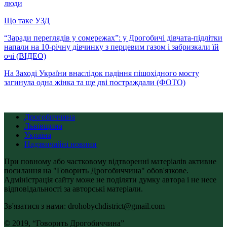
люди
Що таке УЗД
“Заради переглядів у сомережах”: у Дрогобичі дівчата-підлітки
напали на 10-річну дівчинку з перцевим газом і забризкали їй
очі (ВІДЕО)
На Заході України внаслідок падіння пішохідного мосту
загинула одна жінка та ще дві постраждали (ФОТО)
Дрогобиччина
Львівщина
Україна
Надзвичайні новини
При повному або частковому відтворенні матеріалів активне
посилання на "Говорить Дрогобиччина" обов'язкове.
Адміністрація сайту може не поділяти думку автора і не несе
відповідальності за авторські матеріали.
Зв'язатися з нами: drohobychdistrict@gmail.com
© 2019, “Говорить Дрогобиччина”