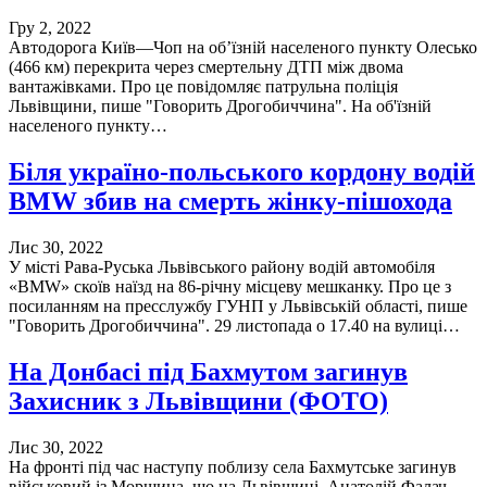
Гру 2, 2022
Автодорога Київ—Чоп на об’їзній населеного пункту Олесько
(466 км) перекрита через смертельну ДТП між двома
вантажівками. Про це повідомляє патрульна поліція
Львівщини, пише "Говорить Дрогобиччина". На об'їзній
населеного пункту…
Біля україно-польського кордону водій
BMW збив на смерть жінку-пішохода
Лис 30, 2022
У місті Рава-Руська Львівського району водій автомобіля
«BMW» скоїв наїзд на 86-річну місцеву мешканку. Про це з
посиланням на пресслужбу ГУНП у Львівській області, пише
"Говорить Дрогобиччина". 29 листопада о 17.40 на вулиці…
На Донбасі під Бахмутом загинув
Захисник з Львівщини (ФОТО)
Лис 30, 2022
На фронті під час наступу поблизу села Бахмутське загинув
військовий із Моршина, що на Львівщині, Анатолій Фалач.