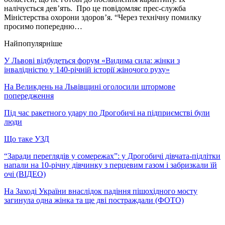
налічується дев’ять. Про це повідомляє прес-служба
Міністерства охорони здоров’я. “Через технічну помилку
просимо попередню…
Найпопулярніше
У Львові відбудеться форум «Видима сила: жінки з
інвалідністю у 140-річній історії жіночого руху»
На Великдень на Львівщині оголосили штормове
попередження
Під час ракетного удару по Дрогобичі на підприємстві були
люди
Що таке УЗД
“Заради переглядів у сомережах”: у Дрогобичі дівчата-підлітки
напали на 10-річну дівчинку з перцевим газом і забризкали їй
очі (ВІДЕО)
На Заході України внаслідок падіння пішохідного мосту
загинула одна жінка та ще дві постраждали (ФОТО)