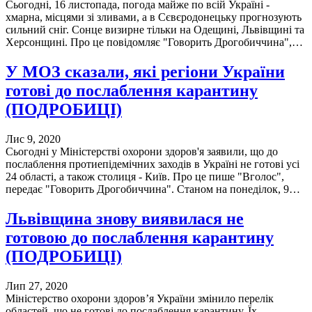
Сьогодні, 16 листопада, погода майже по всій Україні -
хмарна, місцями зі зливами, а в Сєвєродонецьку прогнозують
сильний сніг. Сонце визирне тільки на Одещині, Львівщині та
Херсонщині. Про це повідомляє "Говорить Дрогобиччина",…
У МОЗ сказали, які регіони України
готові до послаблення карантину
(ПОДРОБИЦІ)
Лис 9, 2020
Сьогодні у Міністерстві охорони здоров'я заявили, що до
послаблення протиепідемічних заходів в Україні не готові усі
24 області, а також столиця - Київ. Про це пише "Вголос",
передає "Говорить Дрогобиччина". Станом на понеділок, 9…
Львівщина знову виявилася не
готовою до послаблення карантину
(ПОДРОБИЦІ)
Лип 27, 2020
Міністерство охорони здоров’я України змінило перелік
областей, що не готові до послаблення карантину. Їх