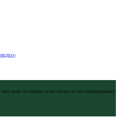
і (ВІДЕО)
айту може не поділяти думку автора і не несе відповідальності