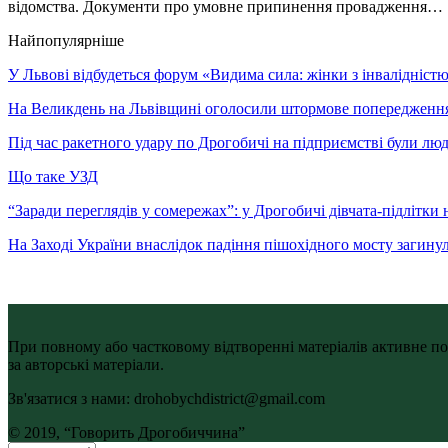
відомства. Документи про умовне припинення провадження…
Найпопулярніше
У Львові відбудеться форум «Видима сила: жінки з інвалідністю 
На Великдень на Львівщині оголосили штормове попередженн
Під час ракетного удару по Дрогобичі на підприємстві були лю
Що таке УЗД
“Заради переглядів у сомережах”: у Дрогобичі дівчата-підлітки 
На Заході України внаслідок падіння пішохідного мосту загину
При повному або частковому відтворенні матеріалів активне по
за авторські матеріали.
Зв'язатися з нами: drohobychdistrict@gmail.com
© 2019, “Говорить Дрогобиччина”