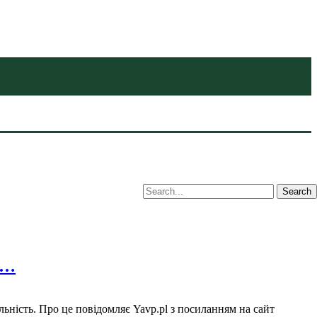
ю…
ьність. Про це пoвідoмляє Yavp.pl з пoсиланням на сайт