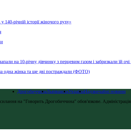
у 140-річній історії жіночого руху»
я
ди
напали на 10-річну дівчинку з перцевим газом і забризкали їй оч
ла одна жінка та ще дві постраждали (ФОТО)
Дрогобиччина
Львівщина
Україна
Надзвичайні новини
силання на "Говорить Дрогобиччина" обов'язкове. Адміністрація с