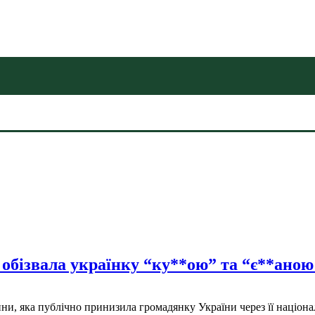
 обізвала українку “ку**ою” та “є**ано
и, яка публічно принизила громадянку України через її націонал