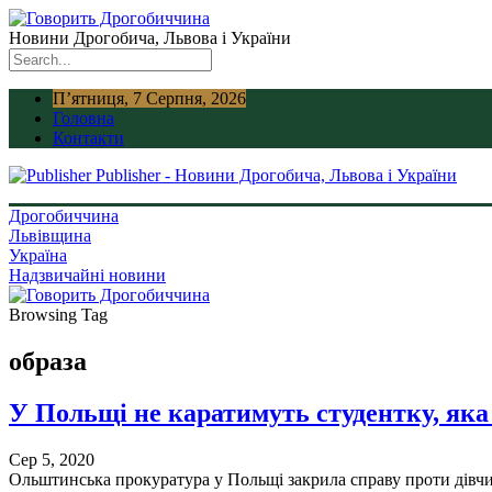
Новини Дрогобича, Львова і України
П’ятниця, 7 Серпня, 2026
Головна
Контакти
Publisher - Новини Дрогобича, Львова і України
Дрогобиччина
Львівщина
Україна
Надзвичайні новини
Browsing Tag
образа
У Польщі не каратимуть студентку, яка
Сер 5, 2020
Ольштинська прокуратура у Польщі закрила справу проти дівчин